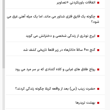
اتفاقات باورنکردنی +تصاویر
چرا نباید از انس جهانی غافل شد؟ تحلیل فاندامنتال طلا در سال
۲۰۲۶
چگونه یک قایق فلزی شناور می ماند، اما یک میله آهنی غرق می
شود؟
نقش ربات جوشکاری در افزایش کیفیت و سرعت تولید صنایع
فلزی
ایرج نوذری از زندگی شخصی و دخترانش می گوید
هزینه سفر به دبی بعد از جنگ رمضان/ قیمت بلیت تهران - دبی
گنج 600 سالۀ «تاتارها» در زیر قلعۀ تاریخی کشف شد
چقدر شد؟
چرا اختلال بانکی تکرار می‌شود؟
رواج طلاق های غیابی و کلاه گشادی که بر سر مرد می رود
آمادگی بهزیستی برای برگزاری مراسم تشییع قائد شهید
حضرت زینب (س) بعد از واقعه کربلا چگونه زندگی کردند؟
مسئله فلسطین با تاکید رئیس جمهور
بهشت تریدرها
قیمت طلا ۱۸ عیار ۱۴ مرداد