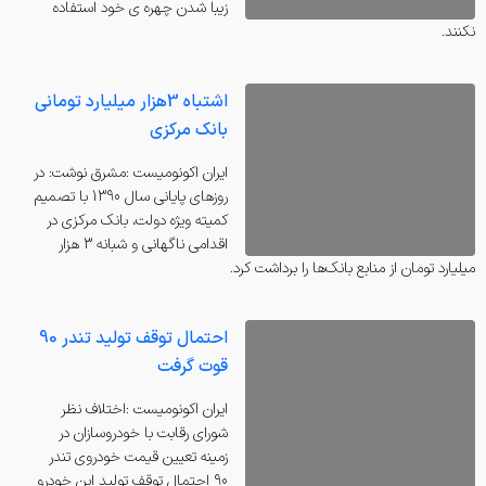
زیبا شدن چهره ی خود استفاده
نکنند.
اشتباه 3‌هزار میلیارد تومانی
بانک مرکزی
ايران اكونوميست :مشرق نوشت: در
روزهای پایانی سال 1390 با تصمیم
کمیته ویژه دولت، بانک مرکزی در
اقدامی ناگهانی و شبانه 3 هزار
میلیارد تومان از منابع بانک‌ها را برداشت کرد.
احتمال توقف تولید تندر 90
قوت گرفت
ايران اكونوميست :اختلاف نظر
شورای رقابت با خودروسازان در
زمینه تعیین قیمت خودروی تندر
90 احتمال توقف تولید این خودرو