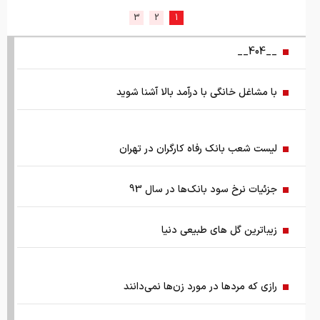
3
2
1
سد‌های ایران چه وضعیتی دارند؟
__404__
راهنمای جامع انتخاب و خرید مانتو آنلاین در سال ۱۴۰۵
با مشاغل خانگی با درآمد بالا آشنا شوید
همزمان با رونمایی شمش ایران، در مسابقه نقشه ایران شرکت
کنید
لیست شعب بانک رفاه کارگران در تهران
کمک ۱.۴ میلیارد یورویی اتحادیه اروپا به اوکراین از اموال روسیه
جزئیات نرخ سود بانک‌ها در سال 93
زمان واریز یارانه جدید دولت اعلام شد
زیباترین گل های طبیعی دنیا
فروش بی‌واسطه و تجمیع برق، راهکاری هوشمند برای صاحبان
نیروگاه‌های پراکنده
رازی كه مردها در مورد زن‌ها نمی‌دانند
چرا ایران با وجود تورم ۵۰ درصدی، ابرتورمی نشده است؟