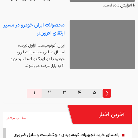
را افزایش داده است.
محصولات ايران خودرو در مسير
ارتقاي افزون‌تر
ايران اكونوميست :ازاول تيرماه
امسال تمامي محصولات ايران
خودرو با دو ايربگ و استاندارد يورو
4 به بازار عرضه مي شوند.
1
2
3
4
5
آخرین اخبار
مطالب بیشتر
راهنمای خرید تجهیزات کوهنوردی ؛ چک‌لیست وسایل ضروری