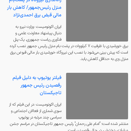
راه‌اندازی نیروگاه در پشت‌بام
منزل رئیس‌جمهور/ کاهش بار
مالی قبض برق احمدی‌نژاد
ايران اكونوميست :وزارت نیرو به
دنبال پیشنهاد معاونت علمی و
فنآوری ریاست جمهوری، یک پنل
برق خورشیدی با ظرفیت 7 کیلووات در پشت بام منزل رئیس جمهور نصب کرده
است که پیش بینی می‌شود با نصب این نیروگاه خورشیدی بار مالی قبوض برق
منزل وی به حداقل کاهش یابد.
فیلتر یوتیوپ به دلیل فیلم
رقصیدن رئیس جمهور
تاجیکستان
ايران اكونوميست :در این فیلم که از
سوی شماری از فعالان اجتماعی و
سیاسی چند مرتبه در یوتیوپ
منتشر شده است؛ "امام علی رحمان" رئیس جمهور تاجیکستان در مراسم جشن
و شادی دخترش، در حال رقصیدن است.