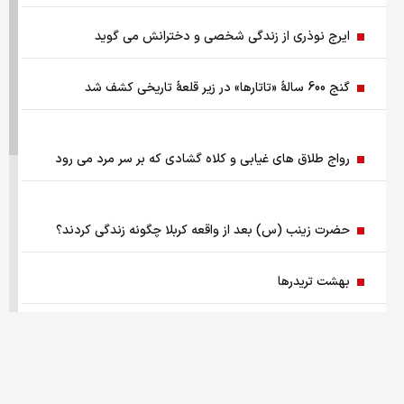
آمادگی بهزیستی برای برگزاری مراسم تشییع قائد شهید
ایرج نوذری از زندگی شخصی و دخترانش می گوید
مسئله فلسطین با تاکید رئیس جمهور
گنج 600 سالۀ «تاتارها» در زیر قلعۀ تاریخی کشف شد
قیمت طلا ۱۸ عیار ۱۴ مرداد
ترامپ درخواست زلنسکی را رد کرد
رواج طلاق های غیابی و کلاه گشادی که بر سر مرد می رود
خرید دینار باقی‌مانده زائران اربعین
حضرت زینب (س) بعد از واقعه کربلا چگونه زندگی کردند؟
برای ایرانی ها کیف پول ساخته شد
بهشت تریدرها
ریشه پنهان تورم کجاست؟
جمعیت ایران در سال 2020 به 84.2 میلیون نفر می رسد
چرا ین ژاپن سقوط کرد؟
مصاحبه با الیکا عبدالرزاقی و بیماری که با آن کنار آمده
اجرای پایلوت هوشمندسازی معادن با مشارکت شرکت‌های فناور