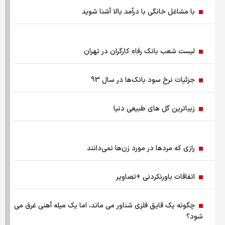
با مشاغل خانگی با درآمد بالا آشنا شوید
فروش بی‌واسطه و تجمیع برق، راهکاری هوشمند برای صاحبان
نیروگاه‌های پراکنده
لیست شعب بانک رفاه کارگران در تهران
چرا ایران با وجود تورم ۵۰ درصدی، ابرتورمی نشده است؟
جزئیات نرخ سود بانک‌ها در سال 93
چرا نباید از انس جهانی غافل شد؟ تحلیل فاندامنتال طلا در سال
۲۰۲۶
زیباترین گل های طبیعی دنیا
نقش ربات جوشکاری در افزایش کیفیت و سرعت تولید صنایع
فلزی
رازی كه مردها در مورد زن‌ها نمی‌دانند
هزینه سفر به دبی بعد از جنگ رمضان/ قیمت بلیت تهران - دبی
چقدر شد؟
اتفاقات باورنکردنی +تصاویر
چرا اختلال بانکی تکرار می‌شود؟
چگونه یک قایق فلزی شناور می ماند، اما یک میله آهنی غرق می
شود؟