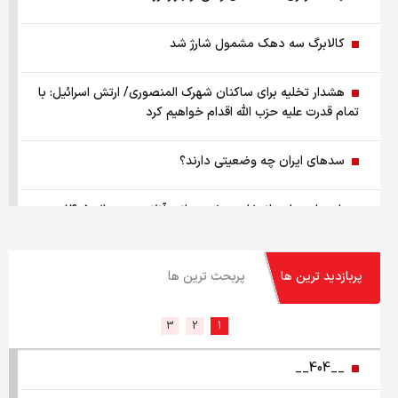
کالابرگ سه دهک مشمول شارژ شد
هشدار تخلیه برای ساکنان شهرک المنصوری/ ارتش اسرائیل: با
تمام قدرت علیه حزب الله اقدام خواهیم کرد
سد‌های ایران چه وضعیتی دارند؟
راهنمای جامع انتخاب و خرید مانتو آنلاین در سال ۱۴۰۵
همزمان با رونمایی شمش ایران، در مسابقه نقشه ایران شرکت
پربازدید ترین ها
پربحث ترین ها
کنید
کمک ۱.۴ میلیارد یورویی اتحادیه اروپا به اوکراین از اموال روسیه
1
2
3
__404__
زمان واریز یارانه جدید دولت اعلام شد