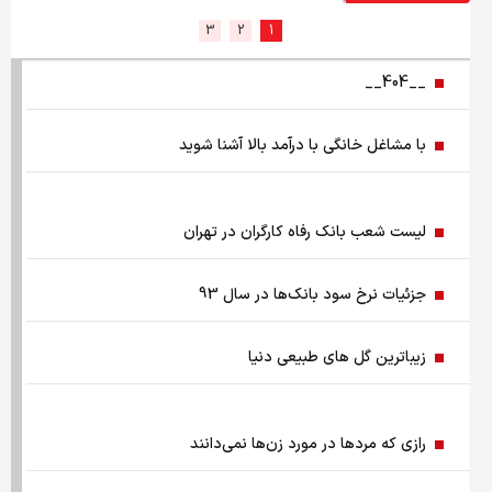
3
2
1
سد‌های ایران چه وضعیتی دارند؟
__404__
راهنمای جامع انتخاب و خرید مانتو آنلاین در سال ۱۴۰۵
با مشاغل خانگی با درآمد بالا آشنا شوید
همزمان با رونمایی شمش ایران، در مسابقه نقشه ایران شرکت
کنید
لیست شعب بانک رفاه کارگران در تهران
کمک ۱.۴ میلیارد یورویی اتحادیه اروپا به اوکراین از اموال روسیه
جزئیات نرخ سود بانک‌ها در سال 93
زمان واریز یارانه جدید دولت اعلام شد
زیباترین گل های طبیعی دنیا
فروش بی‌واسطه و تجمیع برق، راهکاری هوشمند برای صاحبان
نیروگاه‌های پراکنده
رازی كه مردها در مورد زن‌ها نمی‌دانند
چرا ایران با وجود تورم ۵۰ درصدی، ابرتورمی نشده است؟