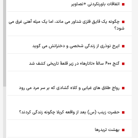
اتفاقات باورنکردنی +تصاویر
چرا نباید از انس جهانی غافل شد؟ تحلیل فاندامنتال طلا در سال
۲۰۲۶
چگونه یک قایق فلزی شناور می ماند، اما یک میله آهنی غرق می
شود؟
نقش ربات جوشکاری در افزایش کیفیت و سرعت تولید صنایع
فلزی
ایرج نوذری از زندگی شخصی و دخترانش می گوید
هزینه سفر به دبی بعد از جنگ رمضان/ قیمت بلیت تهران - دبی
گنج 600 سالۀ «تاتارها» در زیر قلعۀ تاریخی کشف شد
چقدر شد؟
چرا اختلال بانکی تکرار می‌شود؟
رواج طلاق های غیابی و کلاه گشادی که بر سر مرد می رود
آمادگی بهزیستی برای برگزاری مراسم تشییع قائد شهید
حضرت زینب (س) بعد از واقعه کربلا چگونه زندگی کردند؟
مسئله فلسطین با تاکید رئیس جمهور
بهشت تریدرها
قیمت طلا ۱۸ عیار ۱۴ مرداد