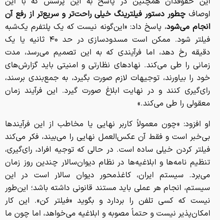
این حقوقدان همچنین در پاسخ به این پرسش که با این
اوصاف
چطور دستور فیلترینگ خیلی راحت‌تر و سریع‌تر از رفع آن
انجام می‌شود
، پاسخ داد: «این‌گونه نیست که یک پلتفرم یک‌شبه
فیلتر شود. ممکن است مسدودسازی در حد ۴۰ ثانیه یا یک
دقیقه رخ دهد، اما فرآیندی که به این تصمیم می‌رسد، مدت
زمانی را طی می‌کند. نهادهای نظارتی و امنیتی باید گزارش‌های
خود را بیاورند، توجیهات لازم صورت بگیرد، به جمع‌بندی برسند،
رای‌گیری کنند و در نهایت ابلاغ صورت گیرد. این فرآیند زمان
معقولی را طی می‌کند.»
او افزود: «چون معمولاً کاربر نهایی یا مخاطب از این فرآیندها
بی‌خبر است و فقط آن عکس‌العمل نهایی را می‌بیند، فکر می‌کند
فیلتر کردن خیلی ساده است. در حالی که توجیه افراد، رای‌گیری،
تنظیم نامه‌ها و ابلاغیه‌ها در نظام دیوان‌سالار چندین روز زمان
می‌برد. سیستم ایران، کاغذمحور دیوان سالار است در این
سیستم، انجام هر عملی باید مستند قانونی داشته باشد؛ این‌طور
نیست که کسی تلفن را بردارد و بگوید «فیلتر کن». این کار
امکان‌پذیر نیست و حتماً مصوبه و ابلاغیه می‌خواهد، اما چون ما