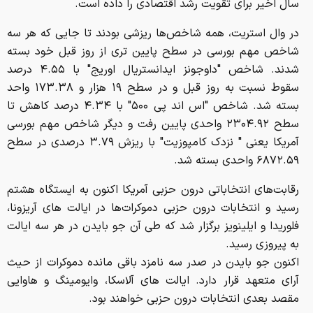
سال اخیر برای تقویت رشد اقتصادی را داده است.
در وال استریت، همه شاخص‌ها ریزشی بودند تا جایی که هر سه
شاخص مهم بورسی در سطح پایین تری از روز قبل خود بسته
شدند. شاخص "داوجونز ایدانستریال اوریج" با ۴.۵۵ درصد
سقوط نسبت به روز قبل و در سطح ۱۹ هزار و ۱۷۳.۳۸ واحد
بسته شد. شاخص "اس اند پی ۵۰۰" با ۴.۳۴ درصد کاهش تا
سطح ۲۳۰۴.۹۲ واحدی پایین رفت و دیگر شاخص مهم بورسی
آمریکا یعنی " نزدک کامپوزیت" با ریزش ۳.۷۹ درصدی در سطح
۶۸۷۲.۵۹ واحدی بسته شد.
رقابت‌های انتخاباتی درون حزبی آمریکا اکنون به ایستگاه هشتم
رسید و انتخابات درون حزبی دموکرات‌ها در ایالت های آریزونا،
فلوریدا و ایلینویز برگزار شد که طی آن جو بایدن در هر سه ایالت
به پیروزی رسید.
اکنون جو بایدن در صدر سه نامزد باقی مانده دموکرات از حیث
آرای متعهد قرار دارد. ایالت های آلاسکا، وایومینگ و هاوایی
مقصد بعدی انتخابات درون حزبی خواهند بود.