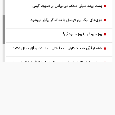
پشت پرده سیلی محکم بی‌تی‌اس بر صورت گرمی
بازی‌های لیگ برتر فوتبال با تماشاگر برگزار می‌شود
روز خبرنگار یا روز خمودگی!
هشدار قرآن به نیکوکاران؛ صدقه‌تان را با منت و آزار باطل نکنید
پیمان مکه؛ «ناتوی اسلامی» یا حلقه‌ای تازه از اقمار ناتو در پیرامون
ایران
گزارش ویژه از بازار موتورسیکلت/ زنان بیشتر خریدار چه موتورهایی
هستند؟
از سقوط در QS تا حذف از تایمز، وقتی سیاست دانشگاه را قربانی
می‌کند/ روایت حذف دانشگاه‌های ایران از رتبه‌بندی‌های جهانی