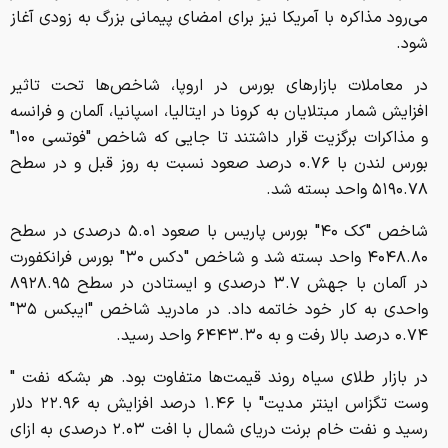
می‌رود مذاکره با آمریکا نیز برای امضای پیمانی بزرگ به زودی آغاز
شود.
در معاملات بازارهای بورس در اروپا، شاخص‌ها تحت تاثیر
افزایش شمار مبتلایان به کرونا در ایتالیا، اسپانیا، آلمان و فرانسه
و مذاکرات برگزیت قرار داشتند تا جایی که شاخص "فوتسی ۱۰۰"
بورس لندن با ۰.۷۶ درصد صعود نسبت به روز قبل و در سطح
۵۱۹۰.۷۸ واحد بسته شد.
شاخص "کک ۴۰" بورس پاریس با صعود ۵.۰۱ درصدی در سطح
۴۰۴۸.۸۰ واحد بسته شد و شاخص "دکس ۳۰" بورس فرانکفورت
در آلمان با جهش ۳.۷ درصدی و ایستادن در سطح ۸۹۲۸.۹۵
واحدی به کار خود خاتمه داد. در مادرید شاخص "ایبکس ۳۵"
۰.۷۴ درصد بالا رفت و به ۶۴۴۳.۳۰ واحد رسید.
در بازار طلای سیاه روند قیمت‌ها متفاوت بود. هر بشکه نفت "
وست تگزاس اینتر مدیت" با ۱.۴۶ درصد افزایش به ۲۲.۹۶ دلار
رسید و نفت خام برنت دریای شمال با افت ۲.۰۳ درصدی به ازای