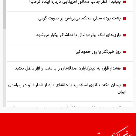
ببینید | نظر جالب سناتور آمریکایی درباره آینده ترامپ!
پشت پرده سیلی محکم بی‌تی‌اس بر صورت گرمی
بازی‌های لیگ برتر فوتبال با تماشاگر برگزار می‌شود
روز خبرنگار یا روز خمودگی!
هشدار قرآن به نیکوکاران؛ صدقه‌تان را با منت و آزار باطل نکنید
پیمان مکه؛ «ناتوی اسلامی» یا حلقه‌ای تازه از اقمار ناتو در پیرامون
ایران
گزارش ویژه از بازار موتورسیکلت/ زنان بیشتر خریدار چه موتورهایی
هستند؟
از سقوط در QS تا حذف از تایمز، وقتی سیاست دانشگاه را قربانی