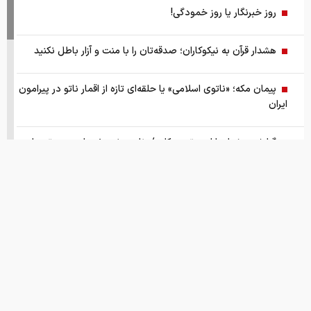
روز خبرنگار یا روز خمودگی!
هشدار قرآن به نیکوکاران؛ صدقه‌تان را با منت و آزار باطل نکنید
پیمان مکه؛ «ناتوی اسلامی» یا حلقه‌ای تازه از اقمار ناتو در پیرامون
ایران
گزارش ویژه از بازار موتورسیکلت/ زنان بیشتر خریدار چه موتورهایی
هستند؟
از سقوط در QS تا حذف از تایمز، وقتی سیاست دانشگاه را قربانی
می‌کند/ روایت حذف دانشگاه‌های ایران از رتبه‌بندی‌های جهانی
صفحه اول روزنامه های شنبه 17مرداد 1405
این نقطه نورانی کوچک که مشخص شد کره ی زمین بوده