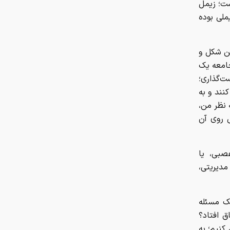
ست؛ زیمل
ملی بوده
چرا ایران با وجود تورم ۵۰ درصدی،
ابرتورمی نشده است؟
ن شکل و
چرا نباید از انس جهانی غافل شد؟
جامعه یک
تحلیل فاندامنتال طلا در سال ۲۰۲۶
‌گذاری؛
نند و به
نقش ربات جوشکاری در افزایش کیفیت
 نظر من،
و سرعت تولید صنایع فلزی
 روی آن
هزینه سفر به دبی بعد از جنگ
رمضان/ قیمت بلیت تهران - دبی چقدر
صبی، یا
شد؟
دیریتی،
چرا اختلال بانکی تکرار می‌شود؟
ک مسئله
ق افتاد؟
آمادگی بهزیستی برای برگزاری مراسم
 کنیم؛ به
تشییع قائد شهید