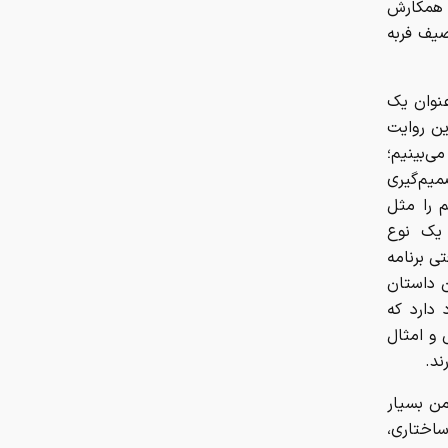
م همکارش
صیف فربه
عنوان یک
ین روایت
ی‌بینیم؛
میم‌گیری
م را مثل
 یک نوع
ی برنامه
ن داستان
دارد که
و امثال
ند.
من بسیار
اختاری،