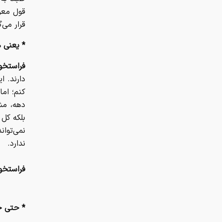
قول معر
قرار می‌گ
* یعنی ه
فراستخو
دارند. ا
کنم؛ ام
دهه، مش
بلکه کل
نمی‌توان
ندارد.
فراستخو
* حتی جا