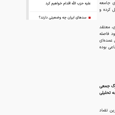
ای جامعه
علیه حزب الله اقدام خواهیم کرد
 کرده و
سد‌های ایران چه وضعیتی دارند؟
ی، معتقد
راهنمای جامع انتخاب و خرید مانتو
د فاصله
آنلاین در سال ۱۴۰۵
 عمده‌ای
اعی بوده
همزمان با رونمایی شمش ایران، در
مسابقه نقشه ایران شرکت کنید
کمک ۱.۴ میلیارد یورویی اتحادیه اروپا
به اوکراین از اموال روسیه
سوگ جمعی
زمان واریز یارانه جدید دولت اعلام شد
ه تحلیلی
فروش بی‌واسطه و تجمیع برق، راهکاری
رین تضاد
هوشمند برای صاحبان نیروگاه‌های پراکنده