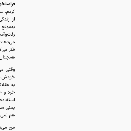
فراستخو
کردم، س
از زندگ
به‌موقع
رفت‌وآم
می‌دهند.
فکر می‌ک
همچنان ی
وقتی می
خودش، ب
به عقلان
خرد و ح
استفاده
یعنی سو
هم نمی‌