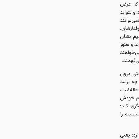
 که عرض
و نتواند
‌توانند
فتارشان،
یم نشان
ند و هنوز
می‌خواهند
‌فهمند.
حتی درون
چه برسد
عقلانیت،
تم خودش
ری کند؛
سیستم را
م که سیستم، یادگیری عمیق(Deep Learning) ندارد؛ یعنی