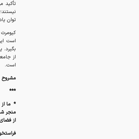
تأکید م
نیستند؛
توان یاد
کیومرث ا
است این
بگیرد. 
از جامعه
است.
مشروح ای
***
*
ما از 
منجر شده
از فضای 
فراستخو