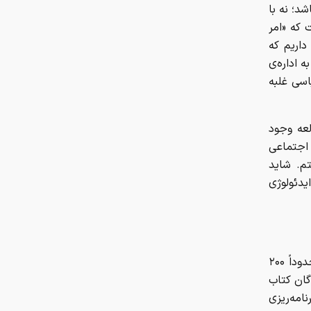
د؛ نه با
 که «امر
داریم که
 اداره‌ی
اسی غلبه
عه وجود
اجتماعی
. شاید
دئولوژی
من اخیراً کتابی درباره روایت تدوین برنامه هفتم توسعه خواندم. این کتاب حدوداً ۲۰۰
است. نویسندگان کتاب
امه‌ریزی