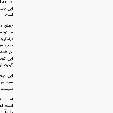
جامعه ا
این بحث
است.
چطور می
محتوا م
«زندگی»
یعنی هر 
آن خدمات
این تضا
گردوغبا
این یع
سیناپس‌
سیستم س
اما مسئ
است که 
طبعاً به