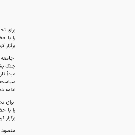
ب
رای تحل
را با ح
برگزار ک
جامعه ای
جنگ پشت
مبدأ تار
سیاست د
ادامه ده
برای تحل
را با ح
برگزار ک
مقصود ف