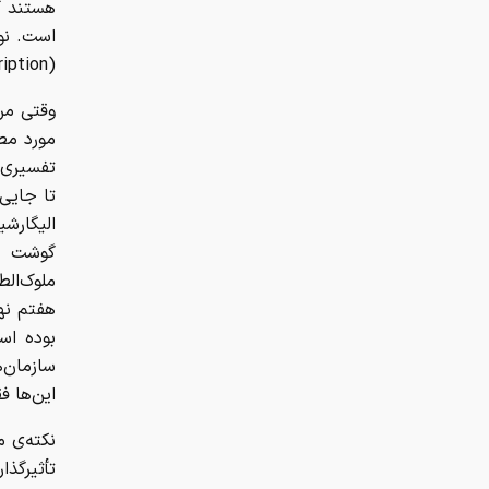
هستند ک
است. نو
(Thick Description) از نحوه‌ی تدوین برنامه هفتم ارائه می‌دهد.
وقتی من 
مورد مطا
تفسیری و
تا جایی 
الیگارش
گوشت قر
ملوک‌الط
هفتم نها
بوده اس
سازمان‌
این‌ها ف
نکته‌ی 
تأثیرگذ