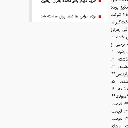
نند. این
خرید دینار باقی‌مانده زائران اربعین
گیز بوده
است. از مجموع بیش از ۳۰۰۰ شرکت فعال در این زمینه در اروپا، تنها حدود ۲۱۰ شرکت
برای ایرانی ها کیف پول ساخته شد
ت‌گیرانه
ی رمزارز
ریشه پنهان تورم کجاست؟
خی خدمات
 قیمت برخی از
چرا ین ژاپن سقوط کرد؟
ارزهای دیجیتال در روز سه‌شنبه به‌روز شده است که در زیر به آن‌ها اشاره می‌شود: ۱.
**بیت‌کوین**: قیمت: ۵۹,۴۸۳.۷۷ دلار، کاهش ۰.۳۹ درصدی در ۲۴ ساعت گذشته. ۲.
اجرای پایلوت هوشمندسازی معادن با
**اتریوم**: قیمت: ۱۵۸۶.۵۱ دلار، افزایش ۰.۷۵ درصدی در ۲۴ ساعت گذشته. ۳.
مشارکت شرکت‌های فناور
ار، کاهش ۰.۰۱ درصدی در ۲۴ ساعت گذشته. ۴. **بایننس**:
قیمت: ۵۵۳.۴۴ دلار، افزایش ۰.۳۶ درصدی در ۲۴ ساعت گذشته. ۵.
ببینید | ادعای ترامپ: ما مذاکرات بسیار
**یواس‌دی‌کوین**: قیمت: ۰.۹۹۹۵ دلار، کاهش ۰.۰۲ درصدی در ۲۴ ساعت گذشته. ۶.
خوبی داریم و امیدواریم که مجبور به
۱ دلار، افزایش ۰.۱۶ درصدی در ۲۴ ساعت گذشته. ۷. **سولانا**:
حمله بزرگی علیه ایران نشویم
در ۲۴ ساعت گذشته. ۸. **ترون**: قیمت:
. **هایپرلیکویید**: قیمت:
صفحه اول روزنامه‌های چهارشنبه ۱۴
شته. ۱۰. **دوج‌کوین**: قیمت:
مرداد ۱۴۰۵
نات قیمت ارزهای