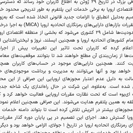
یک صرافی بزرگ در تاریخ ۲۹ ژوئن به اطلاع کاربران خود رساند که د
قتصادی اروپا به برخی خدمات این پلتفرم به طور تدریجی محدود خ
یم به‌دلیل انطباق با الزامات جدید قانونی اتخاذ شده است که به‌
عنوان مقررات بازارهای دارایی‌های رمزنگاری اتحادیه
این محدودیت‌ها شامل ۲۹ کشوری می‌شود که بخشی از منطقه اقتصادی ا
م کشورهای اتحادیه اروپا و همچنین ایسلند، نروژ و لیختن‌اشتاین 
علام کرده که کاربران تحت تاثیر این تغییرات پیش از اجر
‌ها از زمان‌بندی آن مطلع خواهند شد تا بتوانند موقعیت‌های معام
یت کنند. همچنین دارایی‌های موجود در حساب‌های کاربران همچن
واهد بود و آنها می‌توانند به مدیریت و برداشت موجودی‌های خو
الت به دلیل عدم اعتبار مجوزهای اروپایی این صرافی از این محد
شده است. به‌علاوه، این شرکت در حال راه‌اندازی یک شاخه جدید
 ای‌یو» است که تحت نظارت مقررات اروپایی فعالیت خواهد کرد و کا
قه به همین پلتفرم هدایت می‌شوند. این صرافی همچنین اعلام نموده
مجوزهای بیشتر در اتریش تلاش کرده است تا بتواند دامنه خدمات خ
پا گسترش دهد. اجرای این تصمیم در پی پایان دوره گذار مقررات 
دارایی‌های رمزنگاری اتحادیه اروپا در تاریخ ۱ جولای، الزامی خواهد بو