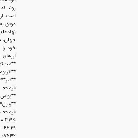
موظفند ب
روند نه 
موفق به 
نهادهای 
جهان، ب