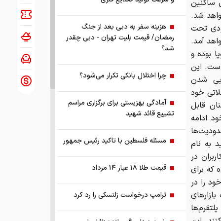
سترسی ساکنین
واهد شد.
هزینه سفر به دبی بعد از جنگ
زودی تحت
رمضان/ قیمت بلیت تهران - دبی چقدر
 اروپا (MiCA) به اجرا درخواهد آمد.
شد؟
روپا بوده و
است. این
چرا اختلال بانکی تکرار می‌شود؟
ایی شدن
لاتی خود
آمادگی بهزیستی برای برگزاری مراسم
ان قابل
تشییع قائد شهید
د ادامه
ودیت‌ها
مسئله فلسطین با تاکید رئیس جمهور
 به نام
ربران در
قیمت طلا ۱۸ عیار ۱۴ مرداد
 که برای
ود را در
بازارهای
ترامپ درخواست زلنسکی را رد کرد
د و دیگر پلتفرم‌ها