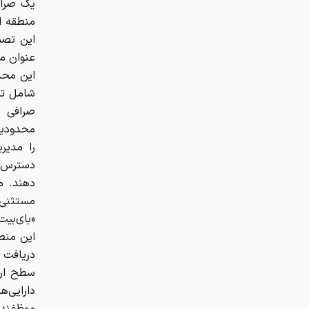
منطقه ا
این تصم
شامل تما
صرافی ا
محدودیت
را مدیر
دسترس خ
دهند. م
مستثنی 
«بای‌بیت
این منط
دریافت 
سطح ارو