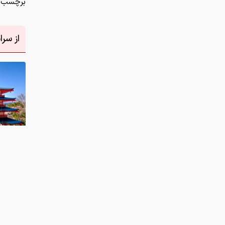
برچسب ه
از سر
دانلود عکس
نظر شما
چیست