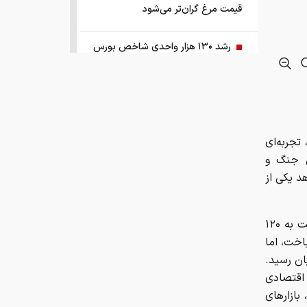
قیمت مرغ گران‌تر می‌شود
رشد ۱۳۰ هزار واحدی شاخص بورس
زمانبندی‌ شارژ حساب کالابرگ خانوارها
تغییر کرد
قیمت طلا و سکه امروز چهارشنبه ۱۴
 گزارش ایران اکونومیست؛ بازارهای مالی جهان در نیمه نخست سال ۲۰۲۶، تجربه‌ای
مرداد ۱۴۰۵
ن جنگ و
د یکی از
هشدار ستاد مبارزه با مواد مخدر درباره
نقش سیگار در شروع اعتیاد
سایت طلا، در حالی که بازارهای جهانی در ماه مارس و با اوج‌گیری قیمت نفت به ۱۲۰
گ باخت، اما
وزیر صمت خواستار پیگیری کانتینرهای
ایرانی در بندر کراچی شد
ه پایان رسید.
 اقتصادی
بازارهای
بازار کشش خودروهای وارداتی ۵ تا ۱۰