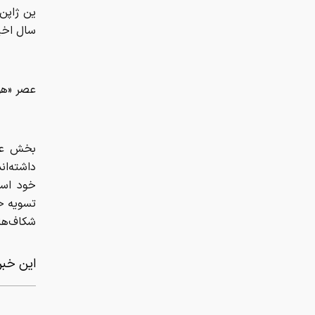
سال اخیر
عصر «هو
خود است
تسویه ح
شکاف‌ها
این خبر 