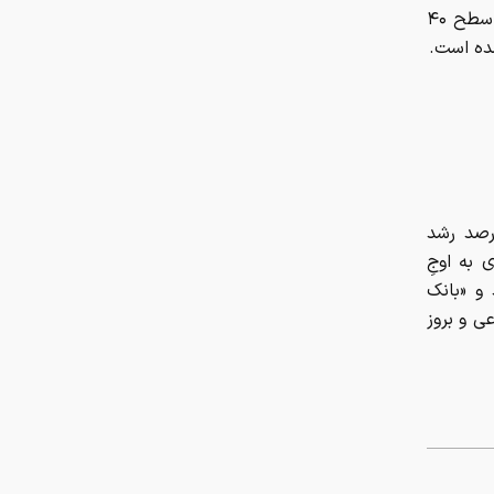
ین ژاپن: علی‌رغم مداخله ۷۲ میلیارد دلاری توکیو، ین همچنان در پایین‌ترین سطح ۴۰
زمستان رمزارز‌ها قربانی گرفت
شده است.
خص‌های S&P 500 و نزدک که به ترتیب ۱۴ و ۲۰ درصد رشد
‌ ایکسِ ۲ تریلیون دلاری به اوجِ
 و «بانک
ی و بروز