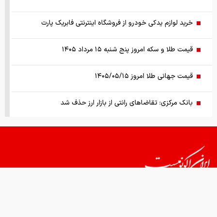
خرید لوازم یدکی خودرو از فروشگاه اینترنتی فابریک پارت
قیمت طلا و سکه امروز پنج شنبه ۱۵ مرداد ۱۴۰۵
قیمت جهانی طلا امروز ۱۴۰۵/۰۵/۱۵
بانک مرکزی: تقاضا‌های رانتی از بازار ارز حذف شد
کالابرگ سه دهک مشمول شارژ شد
هشدار تخلیه برای ساکنان شهرک المنصوری/ ارتش اسرائیل: با
تمام قدرت علیه حزب الله اقدام خواهیم کرد
سد‌های ایران چه وضعیتی دارند؟
قیمت های امروز
درباره ما
تماس با ما
همکاری