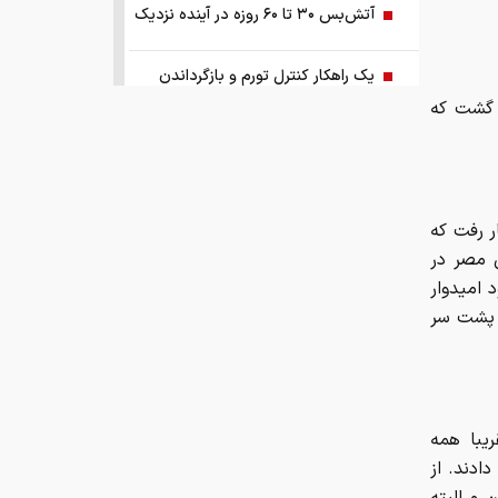
آتش‌بس ۳۰ تا ۶۰ روزه در آینده نزدیک
یک راهکار کنترل تورم و بازگرداندن
ثبات به اقتصاد کشور
د گشت که
آبی‌ها باید استعلامِ گرفته شده از فیفا را
منتشر کنند
ر رفت که
اختیارات بیش از حدی برای اعمال تعرفه
 مصر در
امیدوار
ترامپ و پزشکیان توافق را امضا کردند!
، پشت سر
نتایج مذاکرات تنگه هرمز اعلام شد!
توسعه فناوری، مسیر رقابت‌پذیری
یبا همه
صنعت قطعه‌سازی است
ادند. از
 و البته