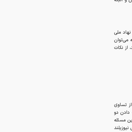
تعداد حساب‌های بانکی‌تان را اینجا
ببینید
سهم ۵ درصدی ایران از ماینینگ
نهاد ملی
جهانی کاهش یافت
بودند و البته می‌توان
 از نکات
پژوپارس ۶۴۰ میلیون تومان شد/
جدول قیمت مدل‌های مختلف خودرو
شرط جدید برای بازنشستگی اعلام شد
از تساوی
 دادن دو
ین مسئله
نیوزیلند