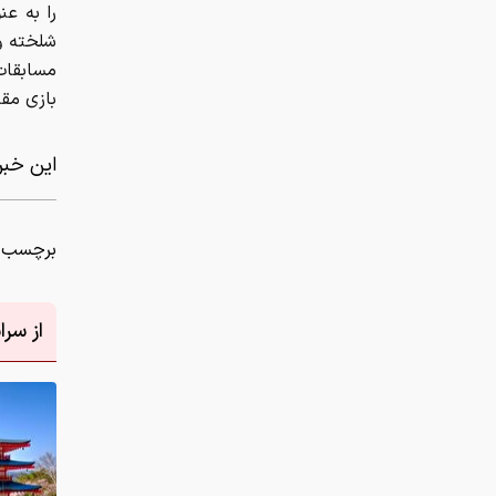
را به عن
شلخته و 
مسابقات
بازی مق
این خبر 
برچسب ه
از سر