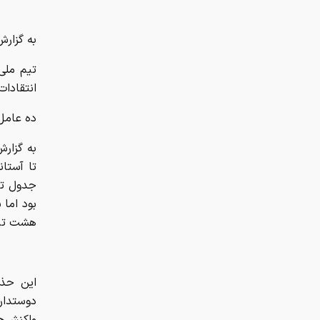
به گزارش
تیم ملی
انتقادات
ده عامل 
به گزارش
تا آستا
جدول تی
بود اما 
هشت تیم
این حذف
دوستدارا
واکنش‌ها