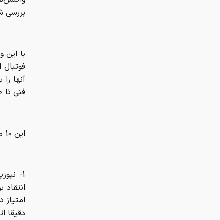
بررسی ش
با این و
آنها را 
فنی تا ح
این 10 مورد را بدون ترتیب‌بندی در ادامه بخوانید:
1- نیوز
انتقاد ب
امتیاز د
دقیقا ات