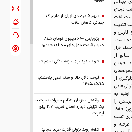
ی جهانی
ت دریای
سهم ۵ درصدی ایران از ماینینگ
د. همزمان، قیمت نفت
جهانی کاهش یافت
با کاهشی نزدیک به ۱ درصد، در سطح ۷۱ دلار و ۲۱ سنت تثبیت
 فارس و
پژوپارس ۶۴۰ میلیون تومان شد/
اده است.
جدول قیمت مدل‌های مختلف خودرو
مله قرار
نابع از
شرط جدید برای بازنشستگی اعلام شد
بر جریان
موله‌های
قیمت دلار، طلا و سکه امروز پنجشنبه
وگیری از
۱۴۰۵/۰۵/۱۵
انی‌هایی
ولیه به
واکنش سازمان تنظیم مقررات نسبت به
پرسش را
یک گزارش درباره اعمال ضریب ۲.۷ برای
۱ میلیون بشکه در روز) حفظ
اینترنت
اری تحت
 عرضه و
ادامه روند نزولی قدرت خرید مردم؛