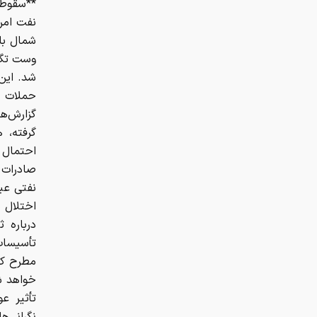
**سقوط 
نفت امر
شد. این
حملات ب
گزارش‌ه
گرفته، 
احتمال د
صادرات 
نفتی عبو
اختلال د
درباره 
تأسیسات
خواهد ش
تأثیر ع