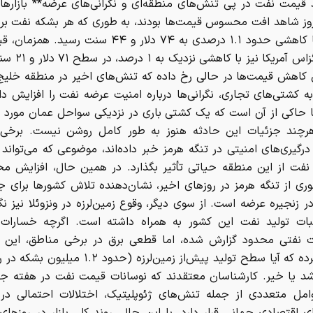
قیمت نفت در پی تنش‌های منطقه‌ای و نگرانی‌های عرضه** بازارها
وز شاهد افت محسوس قیمت‌ها بودند، به طوری که هر بشکه نفت برن
شمال با کاهشی حدود ۱.۱ درصدی به ۷۴ دلار و ۴۴ سنت رسی
وست تگزاس آمریکا نیز 
 کاهش قیمت‌ها در حالی رخ داده که تنش‌های اخیر در منطقه خلیج
ه کشتی‌های تجاری، نگرانی‌ها درباره امنیت عرضه نفت را افزایش د
ا حاکی از آن است که یک کشتی باری در نزدیکی سواحل عمان مورد ح
هرچند جزئیات این حادثه هنوز به طور کامل روشن نیست. برخی م
رگیری‌های امنیتی در تنگه هرمز خبر داده‌اند، موضوعی که می‌تواند 
نفت از این منطقه حیاتی تأثیر بگذارد. در همین حال، افزایش مح
ری از تنگه هرمز در روزهای اخیر، نشان‌دهنده تلاش کشورها برای جل
ر زنجیره عرضه است. از سوی دیگر، وقوع زمین‌لرزه در ونزوئلا نیز نگر
ثبات تولید نفت این کشور به همراه داشته است. اگرچه خسارات ا
 نفتی محدود گزارش شده، اما قطعی برق در برخی مناطق، این 
مطرح کرده که آیا سطح تولید پیش‌از زمین‌لرزه (حدود .۲
د یا خیر. کارشناسان معتقدند که نوسانات قیمت نفت در هفته ج
وامل متعددی از جمله تنش‌های ژئوپلیتیک، اختلالات احتمالی در