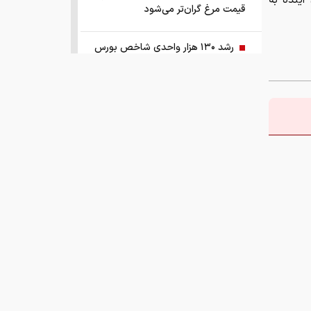
آینده به
قیمت مرغ گران‌تر می‌شود
رشد ۱۳۰ هزار واحدی شاخص بورس
زمانبندی‌ شارژ حساب کالابرگ خانوارها
تغییر کرد
قیمت طلا و سکه امروز چهارشنبه ۱۴
مرداد ۱۴۰۵
هشدار ستاد مبارزه با مواد مخدر درباره
نقش سیگار در شروع اعتیاد
وزیر صمت خواستار پیگیری کانتینرهای
ایرانی در بندر کراچی شد
بازار کشش خودروهای وارداتی ۵ تا ۱۰