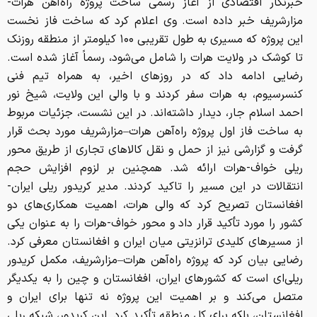
خبرنگار اقتصادی از آغاز رسمی ساخت پروژه راه‌آهن هرات-
مزارشریف خبر داده است. وی اعلام کرد که ساخت فاز نخست
این پروژه که مسیری به طول تقریبی ۱۰۰ کیلومتر از منطقه روزنک
تا کوشک در ولایت هرات را شامل می‌شود، رسماً آغاز شده است.
رضایی ادامه داد که در روزهای اخیر، به همراه تیم فنی
کنسرسیوم، به هرات سفر کردند و با والی این ولایت، شیخ نور
احمد اسلام جار، دیدار داشته‌اند. در این نشست، جزئیات مربوط
به ساخت فاز اول پروژه راه‌آهن هرات–مزارشریف مورد بحث قرار
گرفت و گزارشی نیز از حمل و نقل کالاهای تجاری از طریق محور
ریلی خواف-هرات ارائه شد. همچنین بر لزوم افزایش حجم
انتقالات در این مسیر را تاکید کردند. مدیر کریدور ریلی ایران-
افغانستان تصریح کرد که والی هرات، اهمیت همکاری‌های دو
کشور را مورد تأکید قرار داد و محور خواف-هرات را به عنوان یکی
از مسیرهای کلیدی ترانزیتی میان ایران و افغانستان معرفی کرد.
رضایی بیان کرد که پروژه راه‌آهن هرات–مزارشریف، مکمل کریدور
ریلی‌ای است که کشورهای ایران، افغانستان و چین را به یکدیگر
متصل می‌کند و بر اهمیت این پروژه نه تنها برای ایران و
افغانستان، بلکه برای کل منطقه تأکید کرد. این کریدور، شبکه ریلی