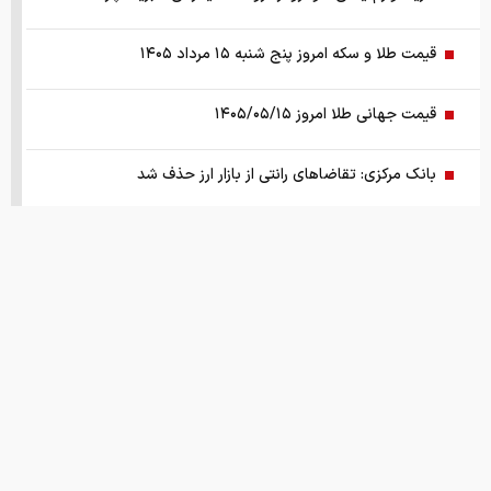
قیمت طلا و سکه امروز پنج شنبه ۱۵ مرداد ۱۴۰۵
قیمت جهانی طلا امروز ۱۴۰۵/۰۵/۱۵
بانک مرکزی: تقاضا‌های رانتی از بازار ارز حذف شد
کالابرگ سه دهک مشمول شارژ شد
هشدار تخلیه برای ساکنان شهرک المنصوری/ ارتش اسرائیل: با
تمام قدرت علیه حزب الله اقدام خواهیم کرد
سد‌های ایران چه وضعیتی دارند؟
قیمت های امروز
درباره ما
تماس با ما
همکاری
راهنمای جامع انتخاب و خرید مانتو آنلاین در سال ۱۴۰۵