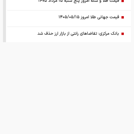
قیمت طلا و سکه امروز پنج شنبه ۱۵ مرداد ۱۴۰۵
قیمت جهانی طلا امروز ۱۴۰۵/۰۵/۱۵
بانک مرکزی: تقاضا‌های رانتی از بازار ارز حذف شد
کالابرگ سه دهک مشمول شارژ شد
هشدار تخلیه برای ساکنان شهرک المنصوری/ ارتش اسرائیل: با
تمام قدرت علیه حزب الله اقدام خواهیم کرد
سد‌های ایران چه وضعیتی دارند؟
راهنمای جامع انتخاب و خرید مانتو آنلاین در سال ۱۴۰۵
همزمان با رونمایی شمش ایران، در مسابقه نقشه ایران شرکت
کنید