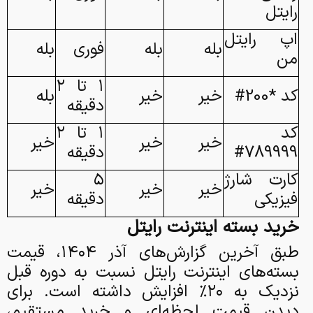
رایتل
اپ رایتل
بله
بله
فوری
بله
من
۱ تا ۲
کد *200#
خیر
خیر
بله
دقیقه
کد
۱ تا ۲
خیر
خیر
خیر
789999#
دقیقه
کارت شارژ
۵
خیر
خیر
خیر
فیزیکی
دقیقه
خرید بسته اینترنت رایتل
طبق آخرین گزارش‌های آذر ۱۴۰۴، قیمت
بسته‌های اینترنت رایتل نسبت به دوره قبل
نزدیک به ۲۰٪ افزایش داشته است. برای
دیدن قیمت لحظه‌ای و خرید مستقیم،