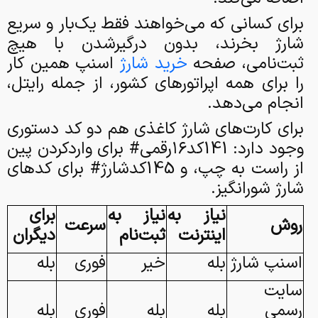
برای کسانی که می‌خواهند فقط یک‌بار و سریع
شارژ بخرند، بدون درگیرشدن با هیچ
ثبت‌نامی، صفحه
خرید شارژ
اسنپ همین کار
را برای همه اپراتورهای کشور، از جمله رایتل،
انجام می‌دهد.
برای کارت‌های شارژ کاغذی هم دو کد دستوری
وجود دارد: 141کد۱۶رقمی# برای واردکردن پین
از راست به چپ، و 145کدشارژ# برای کدهای
شارژ شورانگیز.
نیاز به
نیاز به
برای
روش
سرعت
اینترنت
ثبت‌نام
دیگران
اسنپ شارژ
بله
خیر
فوری
بله
سایت
رسمی
بله
بله
فوری
بله