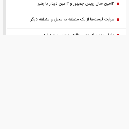
۳امین سال رییس جمهور و ۲امین دیدار با رهبر
سرایت قیمت‌ها از یک منطقه به محل و منطقه دیگر
عامل مهم برای تغییر طلای جهانی محرز شد
نفت در یک ماه چقدر گران شده ؟
آیا خوش‌بینی به بازگشایی تنگه هرمز کوتاه‌مدت است
قیمت سکه ۱۸ مرداد
بازگشت سامانه بام با بخشودگی همراه بود
قیمت های امروز
درباره ما
تماس با ما
همکاری
چشم‌انداز بازار قفل شده و گران خودرو