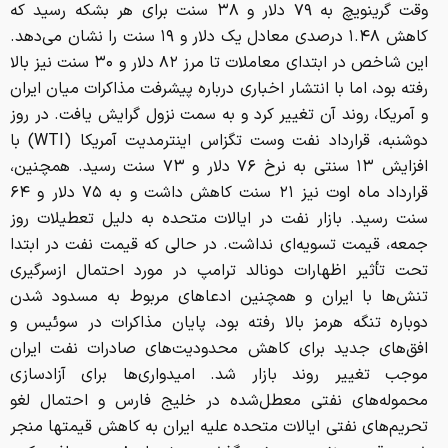
این شاخص در ابتدای معاملات تا مرز ۸۲ دلار و ۳۰ سنت نیز بالا
رفته بود، اما با انتشار اخباری درباره پیشرفت مذاکرات میان ایران
و آمریکا، روند آن تغییر کرد و به سمت نزول گرایش یافت. در روز
دوشنبه، قرارداد نفت وست تگزاس اینترمدیت آمریکا (WTI) با
افزایش ۱۳ سنتی به نرخ ۷۶ دلار و ۷۳ سنت رسید. همچنین،
قرارداد ماه اوت نیز ۲۱ سنت کاهش داشت و به ۷۵ دلار و ۶۴
سنت رسید. بازار نفت در ایالات متحده به دلیل تعطیلات روز
جمعه، قیمت تسویه‌ای نداشت. در حالی که قیمت نفت در ابتدا
تحت تأثیر اظهارات دونالد ترامپ در مورد احتمال ازسرگیری
تنش‌ها با ایران و همچنین ادعاهای مربوط به مسدود شدن
دوباره تنگه هرمز بالا رفته بود، پایان مذاکرات در سوئیس و
افق‌های جدید برای کاهش محدودیت‌های صادرات نفت ایران
موجب تغییر روند بازار شد. امیدواری‌ها برای آزادسازی
محموله‌های نفتی معطل‌شده در خلیج فارس و احتمال لغو
تحریم‌های نفتی ایالات متحده علیه ایران به کاهش قیمتها منجر
شد و قیمت نفت در هفته گذشته بیش از ۸ درصد افت کرد.
سوگاندها ساچدوا، مؤسس مؤسسه تحقیقاتی «اس‌اس
ولث‌استریت» تأکید کرد که کاهش قیمت نفت عمدتاً ناشی از