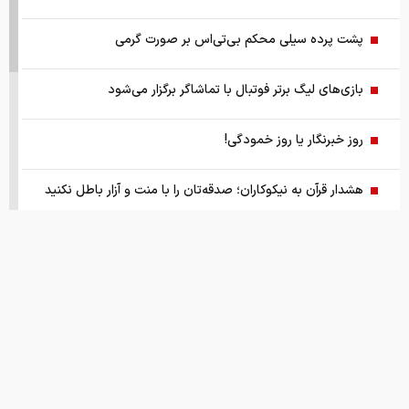
پشت پرده سیلی محکم بی‌تی‌اس بر صورت گرمی
بازی‌های لیگ برتر فوتبال با تماشاگر برگزار می‌شود
روز خبرنگار یا روز خمودگی!
هشدار قرآن به نیکوکاران؛ صدقه‌تان را با منت و آزار باطل نکنید
پیمان مکه؛ «ناتوی اسلامی» یا حلقه‌ای تازه از اقمار ناتو در پیرامون
ایران
گزارش ویژه از بازار موتورسیکلت/ زنان بیشتر خریدار چه موتورهایی
هستند؟
از سقوط در QS تا حذف از تایمز، وقتی سیاست دانشگاه را قربانی
می‌کند/ روایت حذف دانشگاه‌های ایران از رتبه‌بندی‌های جهانی