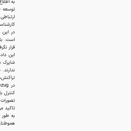
به اطلاع
توسعه ص
ارتباطی
کارشناسا
در این ب
است. با
قرار نگ
این داده
شاپرک ب
ندارند. 
تراکنش‌ه
کنترل با
تصورات ن
به طور ک
هموطنان 