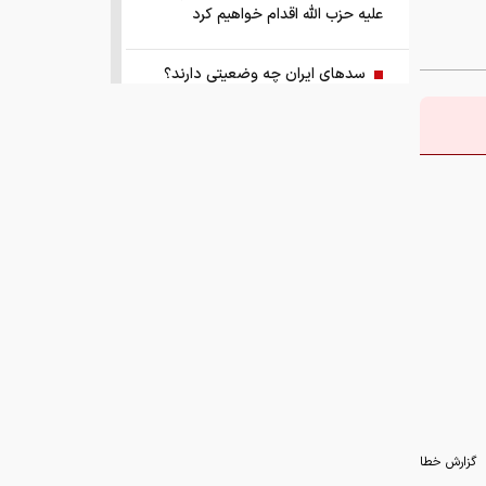
علیه حزب الله اقدام خواهیم کرد
سد‌های ایران چه وضعیتی دارند؟
راهنمای جامع انتخاب و خرید مانتو
آنلاین در سال ۱۴۰۵
همزمان با رونمایی شمش ایران، در
مسابقه نقشه ایران شرکت کنید
کمک ۱.۴ میلیارد یورویی اتحادیه اروپا
به اوکراین از اموال روسیه
زمان واریز یارانه جدید دولت اعلام شد
فروش بی‌واسطه و تجمیع برق، راهکاری
گزارش خطا
هوشمند برای صاحبان نیروگاه‌های پراکنده