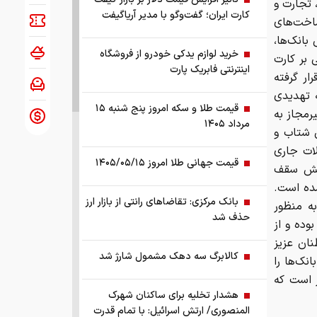
 تجارت و
کارت ایران؛ گفت‌وگو با مدیر آریاگیفت
اخت‌های
بانک‌ها،
خرید لوازم یدکی خودرو از فروشگاه
 بر کارت
اینترنتی فابریک پارت
ار گرفته
 تهدیدی
قیمت طلا و سکه امروز پنج شنبه ۱۵
رمجاز به
مرداد ۱۴۰۵
ن شتاب و
لات جاری
قیمت جهانی طلا امروز ۱۴۰۵/۰۵/۱۵
زایش سقف
شده است.
بانک مرکزی: تقاضا‌های رانتی از بازار ارز
 به منظور
حذف شد
بوده و از
نان عزیز
کالابرگ سه دهک مشمول شارژ شد
ات این بانک‌ها را
ز است که
هشدار تخلیه برای ساکنان شهرک
المنصوری/ ارتش اسرائیل: با تمام قدرت