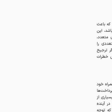
 که باعث
اشد، این
ی متعدد،
عددی را
گر ترجیح
ض خطرات
مراه خود
رداخت‌ها
سیاری از
در آینده
که توجه