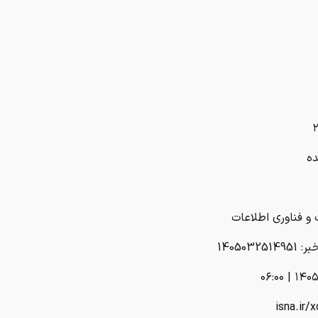
ده
 و فناوری اطلاعات
140503251
۱۴۰۵-۰۳
isna.ir