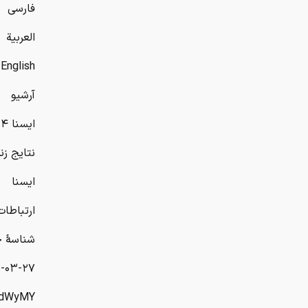
فارسی
العربیة
English
آرشیو
ایسنا ۲۴
نتایج زن
ایسنا
ارتباطات
شناسهٔ خبر: 4951
-۲۷ | ۰۶:۰۰
/xdWyMY