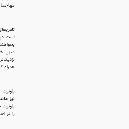
مهاجمان
تلفن‌های
است در 
بخواهند 
منزل خا
همراه ک
بلوتوث م
را در اخ