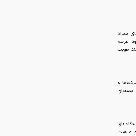
کربلا در سفرنامه‌ها؛ از توصیف
ابن‌بطوطه از حرم حسینی تا روایت
ناصرالدین‌شاه از استقبال زائران
ای همراه
آیا کولا آشکروفتین گران‌تر از طلا است
ود عرضه
هند هویت
خالی شدن صندلی‌های دستیاری ۶
رشته تخصصی و فوق تخصصی
تاثیر بهبود نسبی فضای سیاسی و
رکت‌ها و
دیپلماتیک، بر طلا
به‌عنوان
اختلال در این ۳بانک امروز
تگاه‌های
و ماهیت