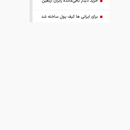
خرید دینار باقی‌مانده زائران اربعین
برای ایرانی ها کیف پول ساخته شد
ریشه پنهان تورم کجاست؟
چرا ین ژاپن سقوط کرد؟
اجرای پایلوت هوشمندسازی معادن با
مشارکت شرکت‌های فناور
ببینید | ادعای ترامپ: ما مذاکرات بسیار
خوبی داریم و امیدواریم که مجبور به
حمله بزرگی علیه ایران نشویم
صفحه اول روزنامه‌های چهارشنبه ۱۴
مرداد ۱۴۰۵