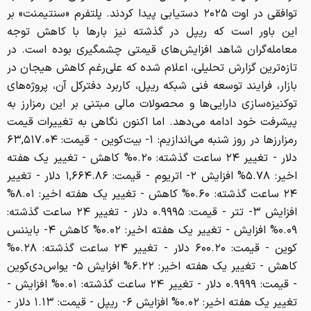
توافقی در اوت ۲۰۲۵ دستیابی پیدا کردند. پلتفرم «سنتیمنت» بر
این باور است که ریپل در گذشته نیز بارها با کاهش توجه
معامله‌گران شاهد افزایش‌های قیمتی چشمگیری بوده است. در
تازه‌ترین گزارش تحلیلی، اعلام شده که علی‌رغم کاهش هیجان در
بازار، فرایند توسعه فنی شبکه ریپل، کاربرد دفترکل آن، پروژه‌های
توکنیزه‌سازی دارایی‌ها و محصولات مالی مبتنی بر این رمزارز به
پیشرفت خود ادامه می‌دهد. اما اکنون نگاهی به تغییرات قیمت
رمزارزها در روز شنبه می‌اندازیم: ۱- بیت‌کوین - قیمت: ۶۳,۵۱۷.۰۴
دلار - تغییر ۲۴ ساعت گذشته: ۰.۲۰% کاهش - تغییر یک هفته
اخیر: ۵.۷۸% افزایش ۲- اتریوم - قیمت: ۱,۶۶۴.۸۶ دلار - تغییر
۲۴ ساعت گذشته: ۰.۶۰% کاهش - تغییر یک هفته اخیر: ۸.۰۱%
افزایش ۳- تتر - قیمت: ۰.۹۹۹۵ دلار - تغییر ۲۴ ساعت گذشته:
۰.۰۹% افزایش - تغییر یک هفته اخیر: ۰.۰۲% کاهش ۴- بایننس
کوین - قیمت: ۶۰۰.۲۰ دلار - تغییر ۲۴ ساعت گذشته: ۰.۲۸%
کاهش - تغییر یک هفته اخیر: ۶.۲۲% افزایش ۵- یواس‌دی‌کوین
- قیمت: ۰.۹۹۹۹ دلار - تغییر ۲۴ ساعت گذشته: ۰.۰۱% افزایش -
تغییر یک هفته اخیر: ۰.۰۲% افزایش ۶- ریپل - قیمت: ۱.۱۳ دلار -