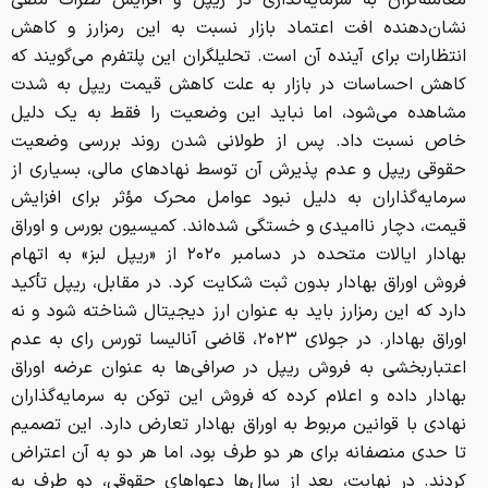
معامله‌گران به سرمایه‌گذاری در ریپل و افزایش نظرات منفی
نشان‌دهنده افت اعتماد بازار نسبت به این رمزارز و کاهش
انتظارات برای آینده آن است. تحلیلگران این پلتفرم می‌گویند که
کاهش احساسات در بازار به علت کاهش قیمت ریپل به شدت
مشاهده می‌شود، اما نباید این وضعیت را فقط به یک دلیل
خاص نسبت داد. پس از طولانی شدن روند بررسی وضعیت
حقوقی ریپل و عدم پذیرش آن توسط نهادهای مالی، بسیاری از
سرمایه‌گذاران به دلیل نبود عوامل محرک مؤثر برای افزایش
قیمت، دچار ناامیدی و خستگی شده‌اند. کمیسیون بورس و اوراق
بهادار ایالات متحده در دسامبر ۲۰۲۰ از «ریپل لبز» به اتهام
فروش اوراق بهادار بدون ثبت شکایت کرد. در مقابل، ریپل تأکید
دارد که این رمزارز باید به عنوان ارز دیجیتال شناخته شود و نه
اوراق بهادار. در جولای ۲۰۲۳، قاضی آنالیسا تورس رای به عدم
اعتباربخشی به فروش ریپل در صرافی‌ها به عنوان عرضه اوراق
بهادار داده و اعلام کرده که فروش این توکن به سرمایه‌گذاران
نهادی با قوانین مربوط به اوراق بهادار تعارض دارد. این تصمیم
تا حدی منصفانه برای هر دو طرف بود، اما هر دو به آن اعتراض
کردند. در نهایت، بعد از سال‌ها دعواهای حقوقی، دو طرف به