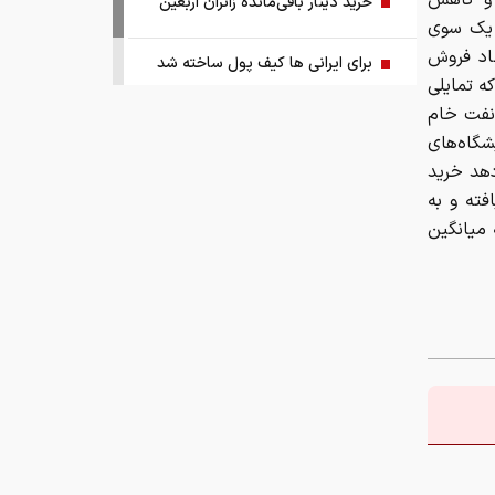
ه و کاهش
خرید دینار باقی‌مانده زائران اربعین
ر یک سوی
هاد فروش
برای ایرانی ها کیف پول ساخته شد
ه تمایلی
 ۴ میلیون بشکه از نفت خام
ریشه پنهان تورم کجاست؟
گاه‌های
هد خرید
چرا ین ژاپن سقوط کرد؟
 کاهش یافته و به
میانگین
اجرای پایلوت هوشمندسازی معادن با
مشارکت شرکت‌های فناور
ببینید | ادعای ترامپ: ما مذاکرات بسیار
خوبی داریم و امیدواریم که مجبور به
حمله بزرگی علیه ایران نشویم
صفحه اول روزنامه‌های چهارشنبه ۱۴
مرداد ۱۴۰۵