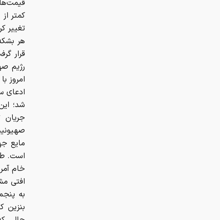
قیمت‌ها
قرار گر
امروز با
ادعای سق
شد؛ این
جریان ت
صهیونیست
مایع جها
است. طبق
خام آمری
افتی مش