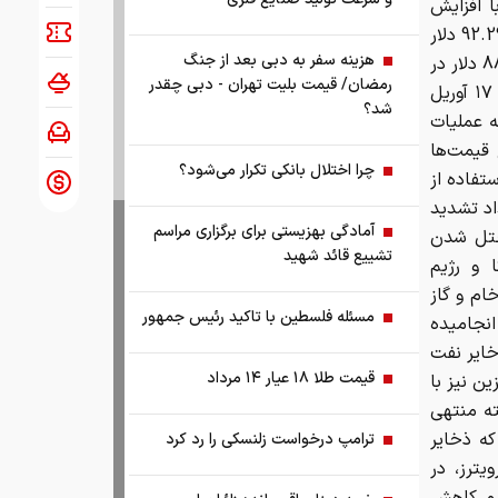
ا افزایش
کمتر از یک درصد به حدود 92 دلاری رسید و نرخ هر بشکه از این شاخص به 92.29 دلار
هزینه سفر به دبی بعد از جنگ
تغییر کرد. همزمان خام آمریکا یا WTI نیز حدود 0.8 درصد بالا رفت و به 88.97 دلار در
رمضان/ قیمت بلیت تهران - دبی چقدر
هر بشکه رسید. در روز سه‌شنبه، قیمت نفت برنت در پایین‌ترین سطح خود از ۱۷ آوریل
شد؟
ه عملیات
از ۲۹ مه رسید. دفاع قیمت‌ها
چرا اختلال بانکی تکرار می‌شود؟
تفاده از
اد تشدید
آمادگی بهزیستی برای برگزاری مراسم
مختل شدن
تشییع قائد شهید
 و رژیم
ام و گاز
مسئله فلسطین با تاکید رئیس جمهور
انجامیده
خایر نفت
قیمت طلا ۱۸ عیار ۱۴ مرداد
ن نیز با
ته منتهی
در حالی که ذخایر
ترامپ درخواست زلنسکی را رد کرد
 رویترز، در