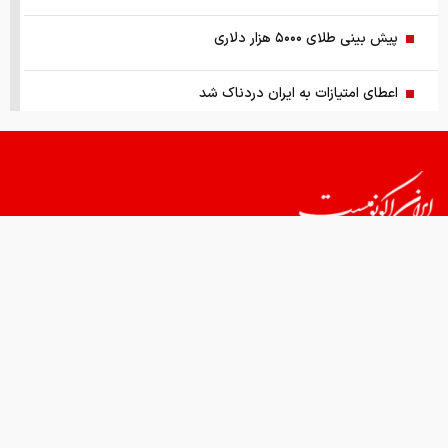
پیش بینی طلای ۵۰۰۰ هزار دلاری
اعطای امتیازات به ایران دردناک شد
وضعیت جوی کشور تا ۵ روز آینده
ظاهر و باطن بازار پلاستیک، نایلون
آتش‌بس ۳۰ تا ۶۰ روزه در آینده نزدیک
قیمت های امروز
درباره ما
تماس با ما
همکاری
یک راهکار کنترل تورم و بازگرداندن ثبات به اقتصاد کشور
آبی‌ها باید استعلامِ گرفته شده از فیفا را منتشر کنند
نقل و نشر مطالب با ذکر نام وب سایت خبری ایران اکونومیست بلامانع است.
اختیارات بیش از حدی برای اعمال تعرفه
طراحی و تولید:
"ایران سامانه"