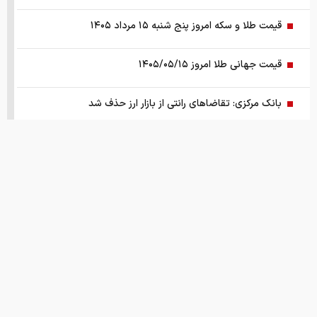
قیمت طلا و سکه امروز پنج شنبه ۱۵ مرداد ۱۴۰۵
قیمت جهانی طلا امروز ۱۴۰۵/۰۵/۱۵
بانک مرکزی: تقاضا‌های رانتی از بازار ارز حذف شد
کالابرگ سه دهک مشمول شارژ شد
هشدار تخلیه برای ساکنان شهرک المنصوری/ ارتش اسرائیل: با
تمام قدرت علیه حزب الله اقدام خواهیم کرد
سد‌های ایران چه وضعیتی دارند؟
قیمت های امروز
درباره ما
تماس با ما
همکاری
راهنمای جامع انتخاب و خرید مانتو آنلاین در سال ۱۴۰۵
همزمان با رونمایی شمش ایران، در مسابقه نقشه ایران شرکت