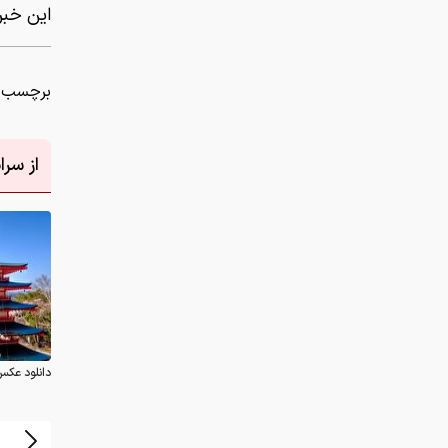
این خبر 
برچسب ه
از سر
دانلود عکس