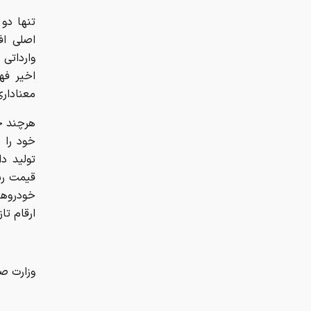
اصلی اف
وارداتی 
اخیر فه
معناداری
هرچند خ
خود را د
تولید د
قیمت رس
خودروها
ارقام تا
وزارت صم