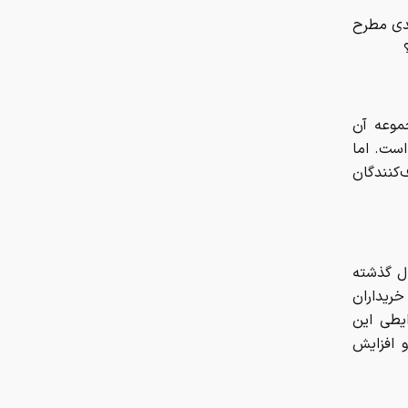
جدی مطرح
موعه آن
است. اما
‌کنندگان
ل گذشته
ریداران
یطی این
 افزایش