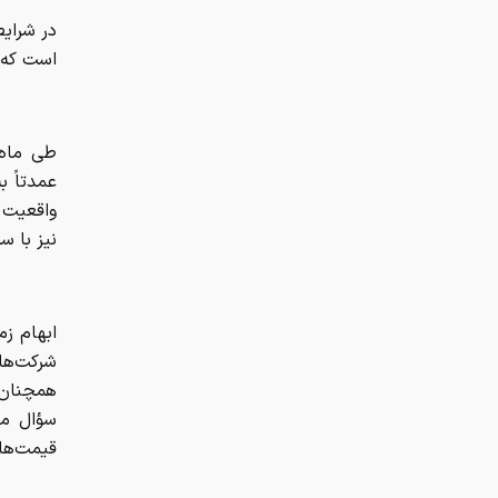
در شرای
است که 
طی ماه‌
عمدتاً ب
واقعیت ب
نیز با 
ابهام ز
شرکت‌ها
همچنان 
سؤال مط
قیمت‌ها