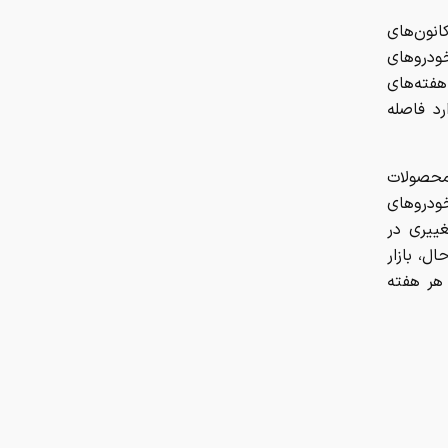
امکان سنجی اجرای پلتفرم «سایبان» در
مراکز شبانه روزی سالمندان
 از کانون‌های
ودروهای
رشد ۱۱۲ هزار واحدی شاخص کل بورس
هفته‌های
د فاصله
حسینی: رسانه ها سربازان
حقیقت‌جویی هستند
 محصولات
خودروهای
ولتاژ ایده‌آل باتری خودرو چقدر است؟
ییری در
، بازار
حواله دلار ۱۵۴ هزار و ۴۵۱ تومان شد
 هر هفته