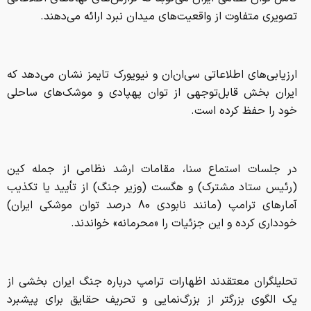
در جلسات استماع سنا، مقامات ارشد نظامی از جمله کین
(رئیس ستاد مشترک) و هگست (وزیر جنگ) از تأیید یا تکذیب
آمارهای ترامپ (مانند نابودی 80 درصد توان موشکی ایران)
خودداری کرده و این جزئیات را «محرمانه» خواندند.
تحلیلگران معتقدند اظهارات ترامپ درباره جنگ ایران بخشی از
یک الگوی بزرگتر از بزرگ‌نمایی و تحریف حقایق برای پیشبرد
اهداف سیاسی است. به عبارت بهتر، هگست اطلاعاتی را تکذیب
می‌کند که خود قبلاً مدعی آنها شده و خشم ترامپ را بارها
به‌واسطه ارائه این گزارش‌های دروغین و مضحکانه مهار کرده
است!