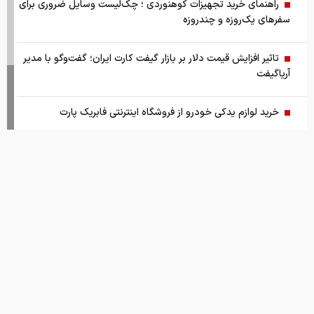
قیمت طلا و سکه امروز پنج شنبه ۱۵ مرداد ۱۴۰۵
قیمت جهانی طلا امروز ۱۴۰۵/۰۵/۱۵
بانک مرکزی: تقاضا‌های رانتی از بازار ارز حذف شد
کالابرگ سه دهک مشمول شارژ شد
هشدار تخلیه برای ساکنان شهرک المنصوری/ ارتش اسرائیل: با
تمام قدرت علیه حزب الله اقدام خواهیم کرد
سد‌های ایران چه وضعیتی دارند؟
قیمت های امروز
درباره ما
تماس با ما
همکاری
راهنمای جامع انتخاب و خرید مانتو آنلاین در سال ۱۴۰۵