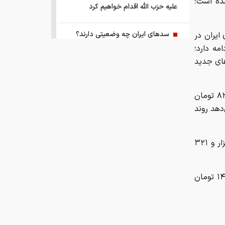
ارزش‌گذاری شده است؛
علیه حزب الله اقدام خواهیم کرد
سد‌های ایران چه وضعیتی دارند؟
لای ایران در
مه دارد؛
های جدید
راهنمای جامع انتخاب و خرید مانتو
آنلاین در سال ۱۴۰۵
بر اساس نرخ‌های اعلامی در معاملات امروز، حواله دلار آمریکا به ۱۴۸ هزار و ۸۲ تومان
همزمان با رونمایی شمش ایران، در
شان می‌دهد روند
مسابقه نقشه ایران شرکت کنید
کمک ۱.۴ میلیارد یورویی اتحادیه اروپا
حواله درهم امارات نیز همسو با دلار حرکت کرد و در معاملات امروز به ۴۰ هزار و ۳۲۱
به اوکراین از اموال روسیه
در همین حال، حواله یورو نیز در تالار حواله مرکز مبادله به رقم ۱۷۲ هزار و ۱۴۴ تومان
زمان واریز یارانه جدید دولت اعلام شد
فروش بی‌واسطه و تجمیع برق، راهکاری
هوشمند برای صاحبان نیروگاه‌های پراکنده