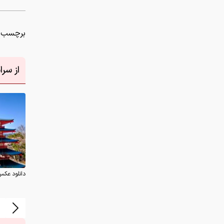
برچسب ه
از سر
دانلود عکس