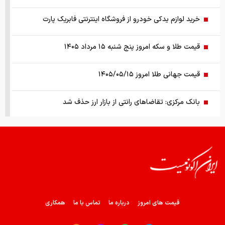
خرید لوازم یدکی خودرو از فروشگاه اینترنتی فابریک پارت
قیمت طلا و سکه امروز پنج شنبه ۱۵ مرداد ۱۴۰۵
قیمت جهانی طلا امروز ۱۴۰۵/۰۵/۱۵
بانک مرکزی: تقاضا‌های رانتی از بازار ارز حذف شد
کالابرگ سه دهک مشمول شارژ شد
هشدار تخلیه برای ساکنان شهرک المنصوری/ ارتش اسرائیل: با
تمام قدرت علیه حزب الله اقدام خواهیم کرد
سد‌های ایران چه وضعیتی دارند؟
قیمت های امروز
درباره ما
تماس با ما
همکاری
راهنمای جامع انتخاب و خرید مانتو آنلاین در سال ۱۴۰۵