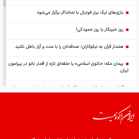
بازی‌های لیگ برتر فوتبال با تماشاگر برگزار می‌شود
روز خبرنگار یا روز خمودگی!
هشدار قرآن به نیکوکاران؛ صدقه‌تان را با منت و آزار باطل نکنید
پیمان مکه؛ «ناتوی اسلامی» یا حلقه‌ای تازه از اقمار ناتو در پیرامون
ایران
گزارش ویژه از بازار موتورسیکلت/ زنان بیشتر خریدار چه موتورهایی
هستند؟
از سقوط در QS تا حذف از تایمز، وقتی سیاست دانشگاه را قربانی
می‌کند/ روایت حذف دانشگاه‌های ایران از رتبه‌بندی‌های جهانی
صفحه اول روزنامه های شنبه 17مرداد 1405