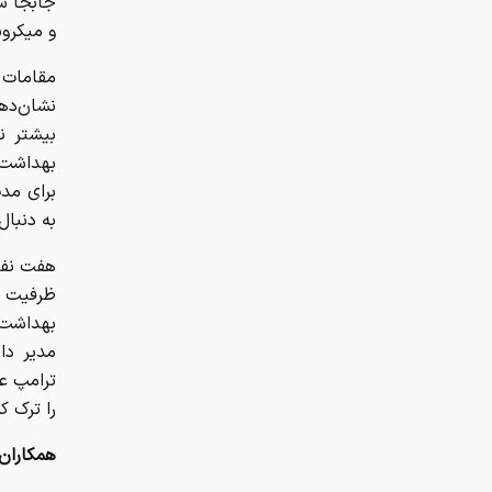
جابجا شد
و میکروب
مقامات 
نشان‌دهن
بیشتر ن
بهداشت 
برای مدت
به دنبال
ظرفیت د
مدیر دا
را ترک کر
همکاران