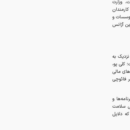
، وزارت
ارمندان
موسسات و
ین آژانس
نزدیک به
 کلی پو،
های مالی
ر فائوچی
امه‌ها و
لی سلامت
ر گفتند که دلایل