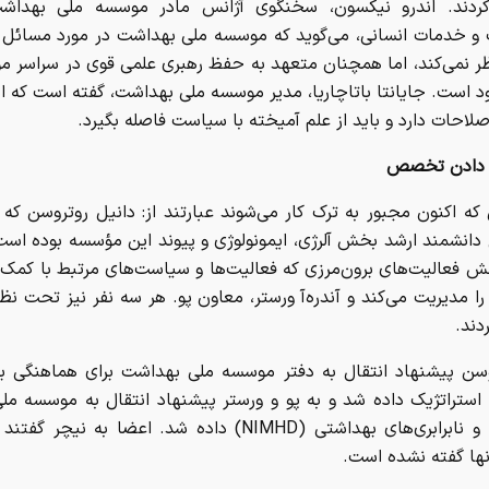
ردند. اندرو نیکسون، سخنگوی آژانس مادر موسسه ملی بهداشت
و خدمات انسانی، می‌گوید که موسسه ملی بهداشت در مورد مسائل ک
ظر نمی‌کند، اما همچنان متعهد به حفظ رهبری علمی قوی در سراسر 
د است. جایانتا باتاچاریا، مدیر موسسه ملی بهداشت، گفته است که ا
اصلاحات دارد و باید از علم آمیخته با سیاست فاصله بگیرد.
 دادن تخصص
که اکنون مجبور به ترک کار می‌شوند عبارتند از: دانیل روتروسن که 
ل دانشمند ارشد بخش آلرژی، ایمونولوژی و پیوند این مؤسسه بوده است؛
ش فعالیت‌های برون‌مرزی که فعالیت‌ها و سیاست‌های مرتبط با کمک‌
 مدیریت می‌کند و آندره‌آ ورستر، معاون پو. هر سه نفر نیز تحت نظ
دند.
وسن پیشنهاد انتقال به دفتر موسسه ملی بهداشت برای هماهنگی برن
ت استراتژیک داده شد و به پو و ورستر پیشنهاد انتقال به موسسه م
اقلیت‌ها و نابرابری‌های بهداشتی (NIMHD) داده شد. اعضا به نیچ
نها گفته نشده است.