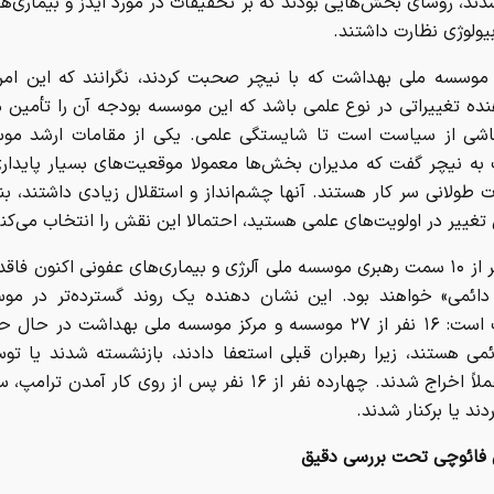
ند، روسای بخش‌هایی بودند که بر تحقیقات در مورد ایدز و بیماری‌ه
یولوژی نظارت داشتند.
موسسه ملی بهداشت که با نیچر صحبت کردند، نگرانند که این امر 
ده تغییراتی در نوع علمی باشد که این موسسه بودجه آن را تأمین م
اشی از سیاست است تا شایستگی علمی. یکی از مقامات ارشد مو
به نیچر گفت که مدیران بخش‌ها معمولا موقعیت‌های بسیار پایداری
 طولانی سر کار هستند. آنها چشم‌انداز و استقلال زیادی داشتند، بناب
 تغییر در اولویت‌های علمی هستید، احتمالا این نقش را انتخاب می‌کنی
هفت نفر از ۱۰ سمت رهبری موسسه ملی آلرژی و بیماری‌های عفونی اکنون فاق
ائمی» خواهند بود. این نشان دهنده یک روند گسترده‌تر در مو
بهداشت است: ۱۶ نفر از ۲۷ موسسه و مرکز موسسه ملی بهداشت در حا
ئمی هستند، زیرا رهبران قبلی استعفا دادند، بازنشسته شدند یا ت
ترامپ عملاً اخراج شدند. چهارده نفر از ۱۶ نفر پس از روی کار آمد
دند یا برکنار شدند.
 فائوچی تحت بررسی دقیق