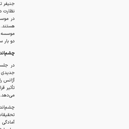
جنیفر تر
نظارت دا
در موسسه
دو بار 
چشم‌اند
جدیدی ر
آژانس را
تأثیر قر
می‌دهد.
چشم‌اندا
تحقیقات
آمادگی ب