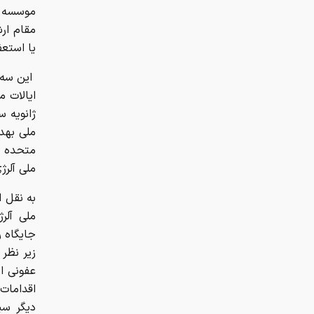
موسسه مل
مقام ارش
یا استع
این سه 
ایالات 
متحده ن
ملی آلرژ
به نقل 
جایگاه ر
دیگر سی