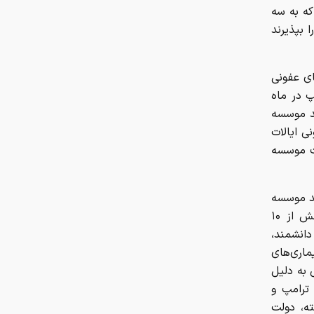
میلیارد تومانی را ندارد
که به سه
 بپذیرند
پیش‌بینی مهم یک کارشناس از قیمت
خودرو در پایان تابستان/ موج جدید
گرانی خودرو قطعی است؟/ الان خودرو
ای عفونی
بخریم یا نخریم؟
پ در ماه
رشد موسسه
تغییر شدید قیمت‌ها در بازار خودرو/
 عفونی ایالات
آخرین قیمت پژو. سمند، کوییک، سهند،
یت موسسه
تارا و دنا + جدول
کارت امید مادران شارژ شد
شد موسسه
ملی آلرژی و بیماری‌های عفونی ایالات متحده، از جمله مقامات هشت بخش از ۱۰
دانشمند،
بازار رمزارز‌ها/ صرافی کوین‌بیس
معاملات ۶ رمزارز را متوقف کرد
رژی و بیماری‌های
. فائوچی به دلیل
ده در طول همه‌گیری کووید-۱۹ توسط ترامپ و
رویترز: سوریه درصدد کاهش واردات
نفت از روسیه است
ته، دولت