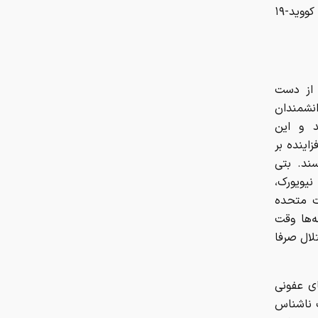
ترامپ اتهاماتی را علیه دانشمندانی که در مدار فائوچی بودند و در تحقیقات کووید-۱۹
زمستان رمزارز‌ها قربانی گرفت
 از دست
انشمندان
د و این
اینده بر
د، می‌ترسند. بتی
نیویورک،
ت متحده
ه‌ها وقت
لال صرفا
ای عفونی
ت ناشناس