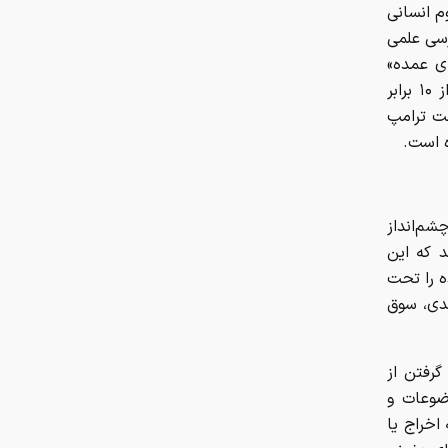
م انسانی
رسی علمی
ای عمده»
هستند. بودجه موسسه ملی آلرژی و بیماری‌های عفونی ایالات متحده بیش از ۱۰ برابر
شتی (NIMHD) است که دولت ترامپ
 است.
، چشم‌انداز
د که این
ه را تحت
عدی، سوق
گرفتن از
ضوعات و
اخراج یا