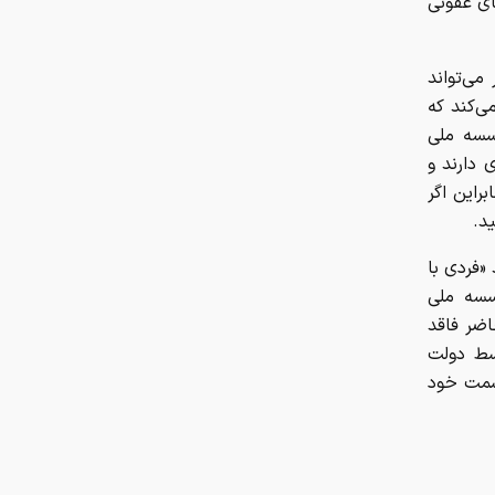
ای عفونی
می‌تواند
ی‌کند که
سسه ملی
 دارند و
راین اگر
د.
د «فردی با
سسه ملی
ل حاضر فاقد
وسط دولت
ن ترامپ، سمت خود