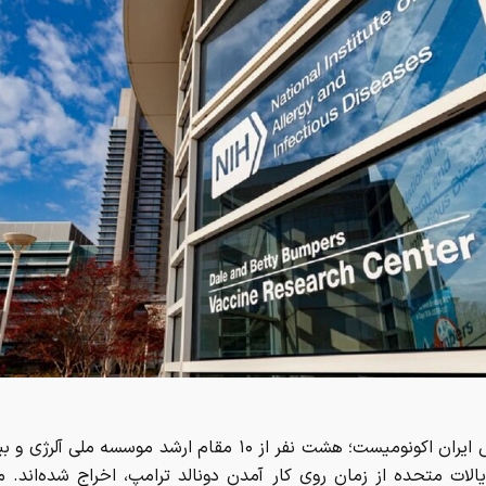
به گزارش ایران اکونومیست؛ هشت نفر از ۱۰ مقام ارشد موسسه ملی آل
الات متحده از زمان روی کار آمدن دونالد ترامپ، اخراج شده‌اند. م