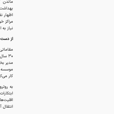
ماندن ک
بهداشت 
اظهار ن
مراکز خو
نیاز به 
از دست
مقاماتی 
۳۰ سا
مدیر بخ
موسسه را
کار می‌کر
به روتر
ابتکارا
انتقال آ