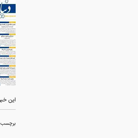
این خبر 
برچسب ه
از سر