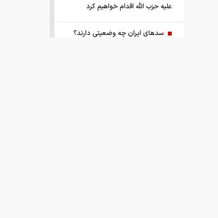
علیه حزب الله اقدام خواهیم کرد
سد‌های ایران چه وضعیتی دارند؟
راهنمای جامع انتخاب و خرید مانتو
آنلاین در سال ۱۴۰۵
همزمان با رونمایی شمش ایران، در
مسابقه نقشه ایران شرکت کنید
کمک ۱.۴ میلیارد یورویی اتحادیه اروپا
به اوکراین از اموال روسیه
زمان واریز یارانه جدید دولت اعلام شد
فروش بی‌واسطه و تجمیع برق، راهکاری
هوشمند برای صاحبان نیروگاه‌های پراکنده