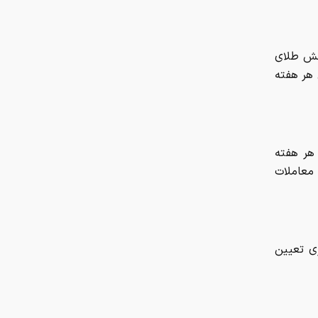
صنعت قطعه‌سازی است
تعداد حساب‌های بانکی‌تان را اینجا
مش طلای
ببینید
 هر هفته
سهم ۵ درصدی ایران از ماینینگ
جهانی کاهش یافت
 هر هفته
پژوپارس ۶۴۰ میلیون تومان شد/
 در تالار عمده معاملات
جدول قیمت مدل‌های مختلف خودرو
ی تعیین