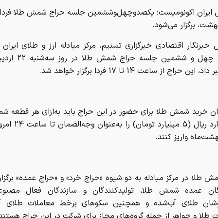
ش ایران اکونومیست؛ یکصدوچهل‌وششمین جلسه حراج شمش طلا فردا، 
 خبرنگار اقتصادی خبرگزاری تسنیم، مرکز مبادله ارز و طلای ایران از
یکصد و چهل و ششمین جلسه ح
ن خرید شمش طلا برای حضور در این حراج باید به‌ازای هر قطعه ش
50 میلیارد ریال (5 میلیارد
 طلا در مرکز مبادله به دو شیوه «حراج خرد» و «حراج عمده» برگزار
گان عمده شمش طلا، تولیدکنندگان و سازندگان فعال مصنوع
وشان طلای آب‌شده و همچنین سکوهای برخط معاملات طلای آ
طلا و جواهر از جمله گروه‌های مجاز برای شرکت در این حراج هستند