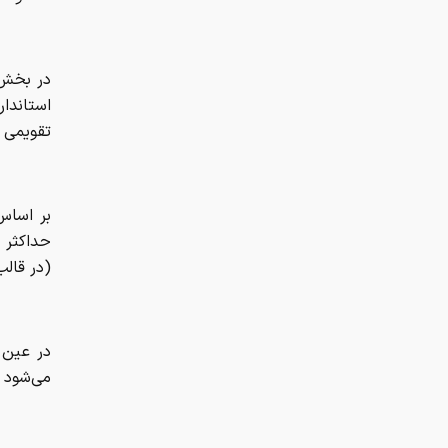
در بخش 
استاندا
تقویمی 20 قطعه شمش تعیین شده است.
بر اساس
(در قالب
در عین 
می‌شود 