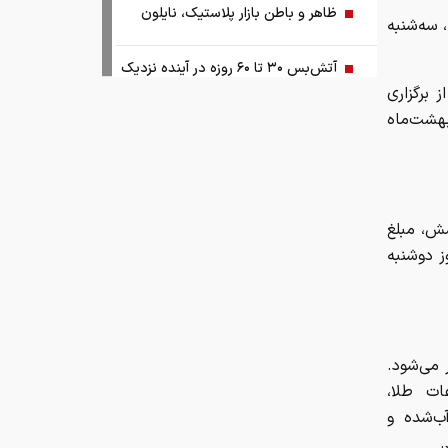
ظاهر و باطن بازار پلاستیک، نایلون
سه‌شنبه
آتش‌بس ۳۰ تا ۶۰ روزه در آینده نزدیک
 برگزاری
راج شمش طلا در روز سه‌شنبه 22 اردیبهشت‌ماه
یک راهکار کنترل تورم و بازگرداندن
ثبات به اقتصاد کشور
آبی‌ها باید استعلامِ گرفته شده از فیفا را
منتشر کنند
مش، مبلغ
 تومان) را به‌عنوان وجه‌الضمان تا ساعت 24 امروز دوشنبه
اختیارات بیش از حدی برای اعمال تعرفه
ترامپ و پزشکیان توافق را امضا کردند!
 می‌شود.
نتایج مذاکرات تنگه هرمز اعلام شد!
ات طلا،
ب‌شده و
.
توسعه فناوری، مسیر رقابت‌پذیری