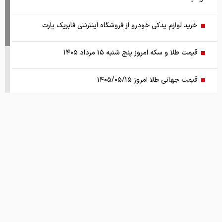
خرید لوازم یدکی خودرو از فروشگاه اینترنتی فابریک پارت
قیمت طلا و سکه امروز پنج شنبه ۱۵ مرداد ۱۴۰۵
قیمت جهانی طلا امروز ۱۴۰۵/۰۵/۱۵
بانک مرکزی: تقاضا‌های رانتی از بازار ارز حذف شد
کالابرگ سه دهک مشمول شارژ شد
هشدار تخلیه برای ساکنان شهرک المنصوری/ ارتش اسرائیل: با
تمام قدرت علیه حزب الله اقدام خواهیم کرد
سد‌های ایران چه وضعیتی دارند؟