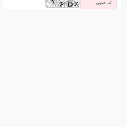
آخرین اخبار
«چت‌جی‌پی‌تی» حالا به جای شما با دوستانتان چت می‌کند!
تولید نانوجاذب ایرانی برای افزایش عمر نگهداری میوه و گل
تصمیم برای بازسازی پژوهشگاه فضایی
خورشیدگرفتگی کامل در راه است/ روز در کدام نقاط زمین شب
می‌شود؟