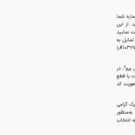
ابلاغ قوانین جدید اسقاط و واردات
ماره شما
خودرو در ۱۴۰۵/ محدودیت تردد و
. از این
سوخت‌رسانی به فرسوده‌ها
یت نمایید
تمایل به
قیمت امروز طلا چند؟ / سکه در آستانه
تغییر اینترنت به وضعیت قبل (عدم استفاده از اینترنت پرو)، کد دستوری ۱۰۳۲۷#را
بازگشت به کانال ۱۸۸ میلیون
امکان سنجی اجرای پلتفرم «سایبان» در
پرو"، در
مراکز شبانه روزی سالمندان
ت یا قطع
 هویت کد
رشد ۱۱۲ هزار واحدی شاخص کل بورس
رک گرامی
ه‌منظور
ه انتخاب