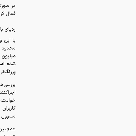
در صورتی
فعال کر
ردپای با
با این و
محدود 
میلیون ت
شده است
پررنگ‌تر
بررسی‌ها
اجراکنند
خواسته ش
کاربران 
مسوول ث
همچنین ب