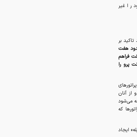
 ر ا غیر
 تاکید بر
حدود هفت
نت فراهم
ت پرو را
راتورهای
 از آنان
ه می‌شود
تورها که
ه» ایجاد