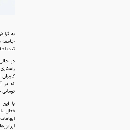
به گزارش
جامعه ه
ثبت اطلا
در حالی 
راهکاری
کاربران 
که در آن
تومانی ن
با این 
فعال‌سا
ابهامات
اپراتوره