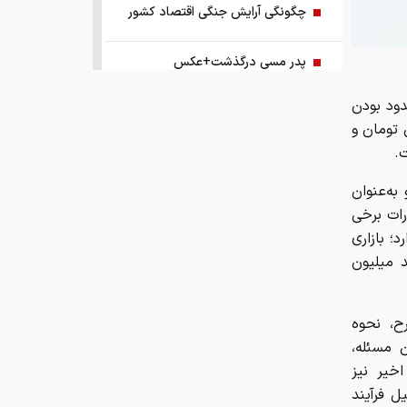
چگونگی آرایش جنگی اقتصاد کشور
پدر مسی درگذشت+عکس
دود بودن
مروری بر سرتیتر روزنامه‌های کشور و
 تومان و
مهم‌ترین تیترهای اقتصادی؛ امروز ۱۸
مرداد ۱۴۰۵
.
به‌عنوان
مدل هواشناسی ۱۸ مرداد
رات برخی
؛ بازاری
دقایق ابتدایی بورس امروز
د میلیون
آمار ذخایر نفت دشمن در حال توافق
ح، نحوه
 مسئله،
مسئولین بخوانند/ مردم نگران ذخایر
خیر نیز
استراتژیک کالاهای اساسی نیستند نگران
گرانی این کالاها هستند
ل فرآیند