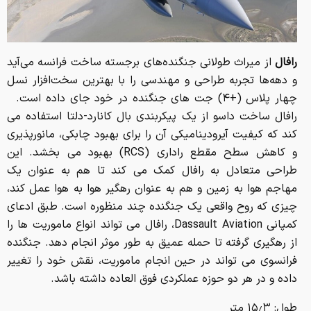
رافال
از میراث طولانی جنگنده‌های برجسته ساخت فرانسه می‌آید
و دهه‌ها تجربه طراحی و مهندسی را با بهترین سخت‌افزار نسل
چهار پلاس (+۴) جت های جنگنده در خود جای داده است.
رافال ساخت داسو از یک پیکربندی بال کانارد-دلتا استفاده می
کند که کیفیت آیرودینامیکی آن را برای بهبود چابکی، مانورپذیری
و کاهش سطح مقطع راداری (RCS) بهبود می بخشد. این
طراحی متعادل به رافال کمک می کند تا هم به عنوان یک
مهاجم هوا به زمین و هم به عنوان رهگیر هوا به هوا عمل کند،
چیزی که روح واقعی یک جنگنده چند منظوره است. طبق ادعای
کمپانی Dassault Aviation، رافال می تواند انواع ماموریت ها را
از رهگیری گرفته تا حمله عمیق به طور موثر انجام دهد. جنگنده
فرانسوی می تواند در حین انجام ماموریت، نقش خود را تغییر
داده و در هر دو حوزه عملکردی فوق العاده داشته باشد.
طول: ۱۵٫۳ متر