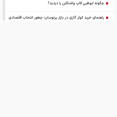
چگونه ابوظبی قاپ واشنگتن را دزدید؟
راهنمای خرید کولر گازی در بازار پرنوسان؛ چطور انتخاب اقتصادی
داشته باشیم؟
مارکیتوهاب، دستیار فروشندگان دیجی کالا از قیمت‌گذاری،
موجودی، سفارش‌ها و...
وقتی صحبت از تولید کننده پودر فلزات در ایران می‌شود، چرا نام
ثمر مطرح است؟
روش‌های فشرده‌سازی گاز در صنعت، انواع کمپرسور، برندها و
قیمت
قیمت های امروز
درباره ما
تماس با ما
همکاری
قیمت دلار، سکه و طلا امروز دوشنبه ۱۴۰۵/۰۵/۱۹
روند شتابان سالمندی ایران؛ تولدها به زیر ۹۰۰ هزار نفر رسید