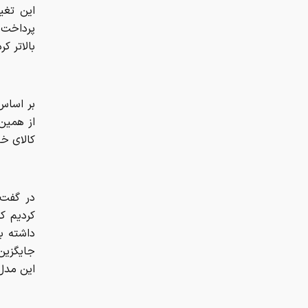
این تغیی
پرداخت 
بالاتر ک
از همین 
کالای خ
در گفت‌
کردیم ک
داشته ب
جایگزین
این مدل