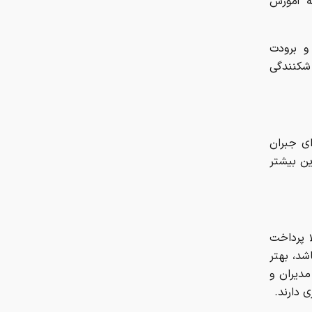
ه آموزش
میلیارد تومانی را ندارد
پیش‌بینی مهم یک کارشناس از قیمت
و برودت
خودرو در پایان تابستان/ موج جدید
 شکنندگی
گرانی خودرو قطعی است؟/ الان خودرو
بخریم یا نخریم؟
تغییر شدید قیمت‌ها در بازار خودرو/
آخرین قیمت پژو. سمند، کوییک، سهند،
ای جبران
تارا و دنا + جدول
ین بیشتر
کارت امید مادران شارژ شد
بازار رمزارز‌ها/ صرافی کوین‌بیس
ا پرداخت
معاملات ۶ رمزارز را متوقف کرد
شد، بهتر
دیران و
رویترز: سوریه درصدد کاهش واردات
 دارند.
نفت از روسیه است