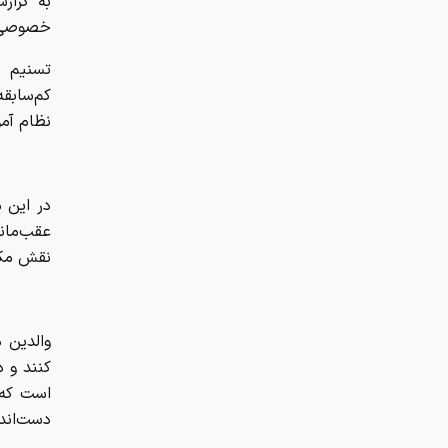
به گزار
خصوصی ر
تسنیم ا
کم‌سابق
نظام آمو
در این م
عقب‌ماند
نقش مکم
والدین د
کنند و 
است که 
دست‌اندر