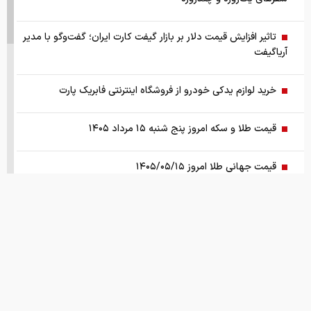
تاثیر افزایش قیمت دلار بر بازار گیفت کارت ایران؛ گفت‌وگو با مدیر
آریاگیفت
خرید لوازم یدکی خودرو از فروشگاه اینترنتی فابریک پارت
قیمت طلا و سکه امروز پنج شنبه ۱۵ مرداد ۱۴۰۵
قیمت جهانی طلا امروز ۱۴۰۵/۰۵/۱۵
بانک مرکزی: تقاضا‌های رانتی از بازار ارز حذف شد
کالابرگ سه دهک مشمول شارژ شد
هشدار تخلیه برای ساکنان شهرک المنصوری/ ارتش اسرائیل: با
تمام قدرت علیه حزب الله اقدام خواهیم کرد