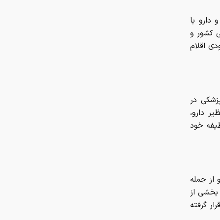
تعداد حساب‌های بانکی‌تان را اینجا
ببینید
 دارو با
ی کشور و
دی اقلام
سهم ۵ درصدی ایران از ماینینگ
جهانی کاهش یافت
پژوپارس ۶۴۰ میلیون تومان شد/
جدول قیمت مدل‌های مختلف خودرو
زشکی در
ر دارو،
شرط جدید برای بازنشستگی اعلام شد
یفه خود
 از جمله
 بخشی از
ار گرفته