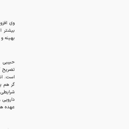
وی افزو
بیشتر ا
بهینه و 
حبیبی ب
تصریح ک
است. ان
گر هم پ
شرایطی 
دارویی 
عهده هم