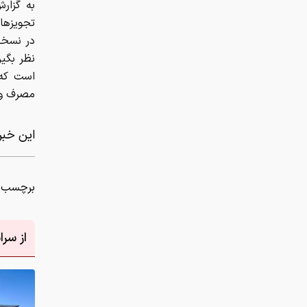
به گزارش
تجویزها
در نسخه 
نظر بگیر
است که 
مصرف و ت
این خبر 
برچسب ه
از سر