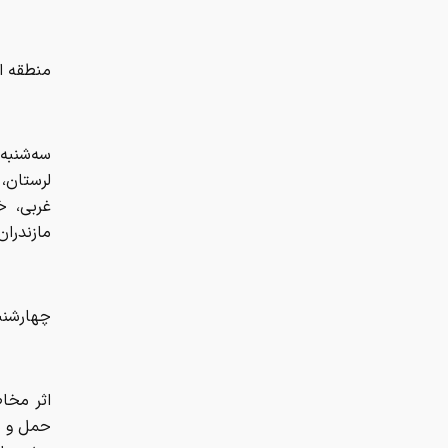
لرستان،
غربی، خ
مازندران
چهارشنبه 1405/02/02: خراسان رضوی، خراسان شمال
اثر مخاط
حمل و ن
وزش باد
محصولات 
توصیه: خ
سفرهای 
عشایر، ا