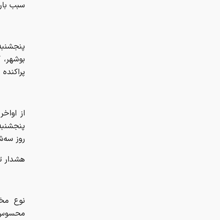
از اواخر
پنجشنبه 
روز سه‌ش
هشدار ت
نوع مخا
محسوس د
منطقه اث