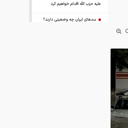
علیه حزب الله اقدام خواهیم کرد
سد‌های ایران چه وضعیتی دارند؟
راهنمای جامع انتخاب و خرید مانتو
آنلاین در سال ۱۴۰۵
همزمان با رونمایی شمش ایران، در
مسابقه نقشه ایران شرکت کنید
کمک ۱.۴ میلیارد یورویی اتحادیه اروپا
به اوکراین از اموال روسیه
زمان واریز یارانه جدید دولت اعلام شد
فروش بی‌واسطه و تجمیع برق، راهکاری
هوشمند برای صاحبان نیروگاه‌های پراکنده
به گزارش ایران اکونومیست! سازمان هواشناسی از تقویت سامانه بارشی خبر و برای 17