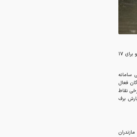
چرا ایران با وجود تورم ۵۰ درصدی،
ابرتورمی نشده است؟
 سامانه
گان فعال
چرا نباید از انس جهانی غافل شد؟
رخی نقاط
تحلیل فاندامنتال طلا در سال ۲۰۲۶
ارش برف
نقش ربات جوشکاری در افزایش کیفیت
و سرعت تولید صنایع فلزی
مازندران
هزینه سفر به دبی بعد از جنگ
رمضان/ قیمت بلیت تهران - دبی چقدر
شد؟
ای فارس،
چرا اختلال بانکی تکرار می‌شود؟
ور بارش
آمادگی بهزیستی برای برگزاری مراسم
تشییع قائد شهید