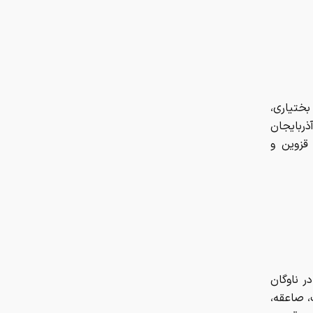
ذربایجان
 قزوین و
ر ناوگان
، صاعقه،
 موقت و
گاز.
پرهیز از
جابجایی
، آمادگی