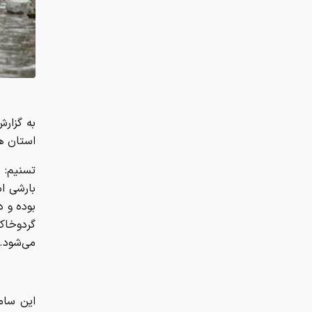
استان ه
تسنیم: 
بارشی ام
بوده و د
گردوخاک
می‌‌شود.
این سام
سبب بار
پنجشنبه 
بوشهر، 
پراکنده