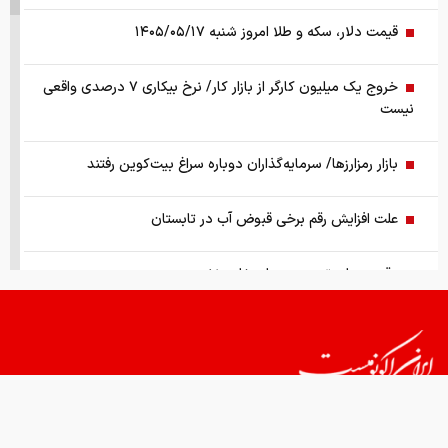
قیمت دلار، سکه و طلا امروز شنبه ۱۴۰۵/۰۵/۱۷
خروج یک میلیون کارگر از بازار کار/ نرخ بیکاری ۷ درصدی واقعی
نیست
بازار رمزارز‌ها/ سرمایه‌گذاران دوباره سراغ بیت‌کوین رفتند
علت افزایش رقم برخی قبوض آب در تابستان
وقتی ستاره تیم درست استفاده نشد
به پیمان مکه اضافه شد
مقایسه قیمت طلا و سکه‌ نسبت به روز گذشته
ببینید | نظر جالب سناتور آمریکایی درباره آینده ترامپ!
قیمت های امروز
درباره ما
تماس با ما
همکاری