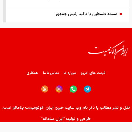
مسئله فلسطین با تاکید رئیس جمهور
قیمت طلا ۱۸ عیار ۱۴ مرداد
ترامپ درخواست زلنسکی را رد کرد
خرید دینار باقی‌مانده زائران اربعین
قیمت های امروز
درباره ما
تماس با ما
همکاری
برای ایرانی ها کیف پول ساخته شد
ریشه پنهان تورم کجاست؟
نقل و نشر مطالب با ذکر نام وب سایت خبری ایران اکونومیست بلامانع است.
چرا ین ژاپن سقوط کرد؟
طراحی و تولید:
"ایران سامانه"
اجرای پایلوت هوشمندسازی معادن با مشارکت شرکت‌های فناور