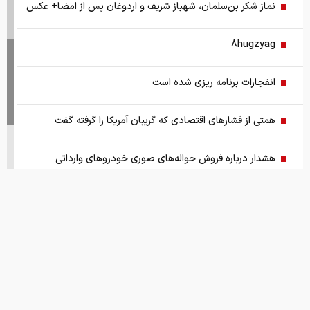
نماز شکر بن‌سلمان، شهباز شریف و اردوغان پس از امضا+ عکس
8hugzyag
انفجارات برنامه ریزی شده است
همتی از فشارهای اقتصادی که گریبان آمریکا را گرفته گفت
هشدار درباره فروش حواله‌های صوری خودروهای وارداتی
چگونگی خرید کالا و خدمات با کیف پول ایران
سمت و سوی موافقت مشروط
پیش بینی طلای ۵۰۰۰ هزار دلاری