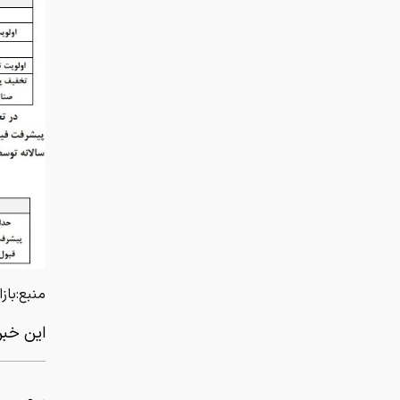
منبع:بازا
این خبر 