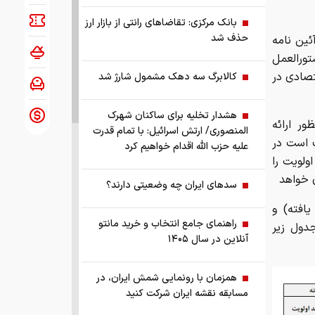
بانک مرکزی: تقاضا‌های رانتی از بازار ارز
حذف شد
ئین نامه
ستورالعمل
تصادی در
کالابرگ سه دهک مشمول شارژ شد
هشدار تخلیه برای ساکنان شهرک
ر ارائه
المنصوری/ ارتش اسرائیل: با تمام قدرت
ف است در
علیه حزب الله اقدام خواهیم کرد
ولویت را
 خواهد
سد‌های ایران چه وضعیتی دارند؟
افته) و
راهنمای جامع انتخاب و خرید مانتو
جدول زیر
آنلاین در سال ۱۴۰۵
همزمان با رونمایی شمش ایران، در
مسابقه نقشه ایران شرکت کنید