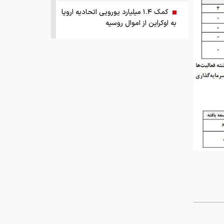
کمک ۱.۴ میلیارد یورویی اتحادیه اروپا
به اوکراین از اموال روسیه
زمان واریز یارانه جدید دولت اعلام شد
فروش بی‌واسطه و تجمیع برق، راهکاری
هوشمند برای صاحبان نیروگاه‌های پراکنده
چرا ایران با وجود تورم ۵۰ درصدی،
ابرتورمی نشده است؟
چرا نباید از انس جهانی غافل شد؟
تحلیل فاندامنتال طلا در سال ۲۰۲۶
نقش ربات جوشکاری در افزایش کیفیت
و سرعت تولید صنایع فلزی