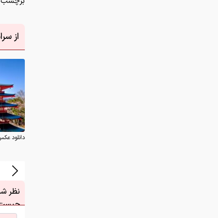
برچسب ه
از سر
دانلود عکس
نظر شما
چیست