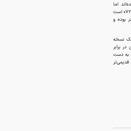
‌اند اما
چرا ایران با وجود تورم ۵۰ درصدی،
همچنان کارایی‌های نود را دارند. مشخصات این تانک مشابه با تانک‌های «تی-۷۲» است
ابرتورمی نشده است؟
ر بوده و
چرا نباید از انس جهانی غافل شد؟
انک نسخه
تحلیل فاندامنتال طلا در سال ۲۰۲۶
آلمان در برابر
ی به دست
نقش ربات جوشکاری در افزایش کیفیت
قدیمی‌تر
و سرعت تولید صنایع فلزی
هزینه سفر به دبی بعد از جنگ
رمضان/ قیمت بلیت تهران - دبی چقدر
شد؟
چرا اختلال بانکی تکرار می‌شود؟
آمادگی بهزیستی برای برگزاری مراسم
تشییع قائد شهید