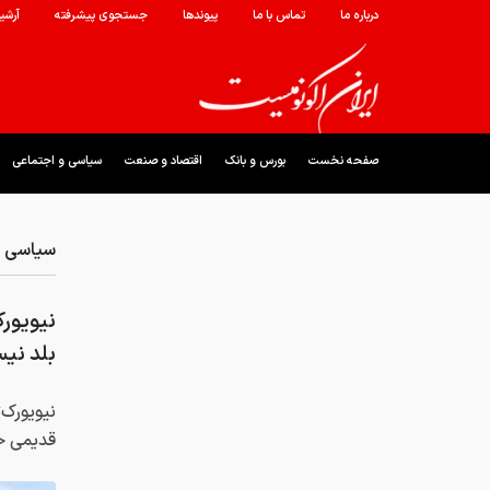
درباره ما
تماس با ما
پیوندها
جستجوی پیشرفته
آرشی
صفحه نخست
بورس و بانک
اقتصاد و صنعت
سیاسی و اجتماعی
سیاسی و
نیویورک
بلد نی
نیویورک‌
قدیمی خو