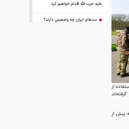
علیه حزب الله اقدام خواهیم کرد
سد‌های ایران چه وضعیتی دارند؟
راهنمای جامع انتخاب و خرید مانتو
آنلاین در سال ۱۴۰۵
همزمان با رونمایی شمش ایران، در
مسابقه نقشه ایران شرکت کنید
کمک ۱.۴ میلیارد یورویی اتحادیه اروپا
تفاده از
به اوکراین از اموال روسیه
ک گرفته‌اند
زمان واریز یارانه جدید دولت اعلام شد
ه پیش از
فروش بی‌واسطه و تجمیع برق، راهکاری
هوشمند برای صاحبان نیروگاه‌های پراکنده