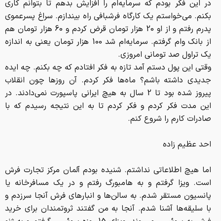
در اين فكر بودم كه سرمايه‌ام را افزايش بدهم تا بتوانم كاري
بكنم. مي‌خواستم يك كارگاه فرشبافي راه بيندازم. سراغ پسرعموي
پدرم رفتم و از او 20 هزار تومان قرض كردم و 60 هزار تومان هم
از بانك وام گرفتم. سرمايه‌ام شد 100 هزار تومان يعني به اندازه
يك تراول صد توماني امروزي.
وقتي اين پول دستم آمد تازه به فكر افتادم كه چه بكنم. چه ايده
جديدي داشته باشم؟ ماه‌ها فكر كردم. آن روزها چون انقلاب
پيروز شده بود تا 2 سال به هيچ ايراني پاسپورت نمي‌دادند. در
اين مدت فكر كردم و فكر كردم تا به اين نتيجه رسيدم كه با
صادرات كارم را شروع كنم.
احد عظیم زاده
اما هيچ اطلاعاتي نداشتم. شنيده بودم آلمان مركز تجارت فرش
است. ويزا گرفتم و به هامبورگ رفتم و در يك مسافرخانه يا
پانسيون مستقر شدم. به سالن‌ها و انبارهاي فرش آنجا سرزدم و
با سليقه‌ها آشنا شدم. آنجا به من گفتند ثروتمندان براي خريد