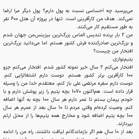
مي‌پرسيد چه احساسي نسبت به پول دارم؟ پول ديگر مرا ارضا
نمي‌كند. هدف من كارآفريني است. تنها در پروژه آن هتل 600 نفر
به طور مستقيم كار مي‌كنند.
من 2 بار برنده تنديس الماس بزرگ‌ترين بيزينس‌من جهان شدم
و بزرگ‌ترين صادركننده فرش كشور هستم. اما مي‌دانيد بزرگ‌ترين
افتخار من چيست؟
يتيم‌نوازي.
افتخار مي‌كنم 2 سال خير نمونه كشور شدم. افتخار مي‌كنم جزو
100 كارآفرين برتر كشور هستم. دوست دارم اشتغالزايي كنم.
دوست دارم سفره مرتضي علي باز كنم، معتقدم خدا من را وسيله
قرار داده است. هم‌اكنون 1070 بچه يتيم را زير پوشش دارم و با
خودم پيمان بستم تا عمر دارم هر سال 100 بچه به آنها اضافه
كنم. وصيت كرده‌ام وقتي مردم تا 10 سال بعد از عمرم هر سال
100 بچه يتيم اضافه شود و مخارج همه يتيم‌ها را از محل ارثم
بپردازند.
بعد از 10 سال هم اگر بازماندگانم لياقت داشتند، راه من را ادامه