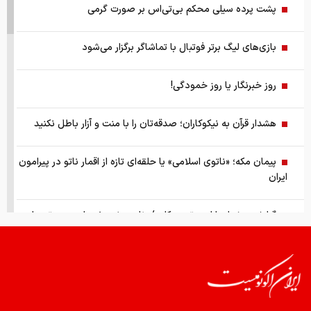
پشت پرده سیلی محکم بی‌تی‌اس بر صورت گرمی
بازی‌های لیگ برتر فوتبال با تماشاگر برگزار می‌شود
روز خبرنگار یا روز خمودگی!
هشدار قرآن به نیکوکاران؛ صدقه‌تان را با منت و آزار باطل نکنید
پیمان مکه؛ «ناتوی اسلامی» یا حلقه‌ای تازه از اقمار ناتو در پیرامون
ایران
گزارش ویژه از بازار موتورسیکلت/ زنان بیشتر خریدار چه موتورهایی
هستند؟
از سقوط در QS تا حذف از تایمز، وقتی سیاست دانشگاه را قربانی
می‌کند/ روایت حذف دانشگاه‌های ایران از رتبه‌بندی‌های جهانی