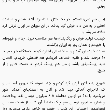
فرش به سوئيس مي‌روند. ويزاي 15 روزه سوئيس گرفتم و به ژنو
رفتم.
زبان هم نمي‌دانستم. در يك هتل با تاجري آشنا شدم و او ايده
اصلي را به من داد: فرش گرد بباف. در آن دوران در ايران فرش گرد
بافته نمي‌شد و
كيفيت توليد فرش و رنگ‌بندي‌ها هم مناسب نبود. چاي و قهوه‌ام
را خوردم و همان روز به ايران برگشتم.
به ده خودمان آمدم و ساختماني اجاره كردم. دستگاه خريدم، با
10 درصد نقد و بقيه اقساط. ابريشم هم قسطي خريدم. انسان
بايد ريسك‌پذير باشد و من هم ريسك كردم. با دست خالي و از
هيچ.
شروع به بافتن فرش گرد كردم و چند نمونه كه بيرون آمد سر و
كله تاجران آلماني پيدا شد و آنان به اسفنجان آمدند. باور
مي‌كنيد يا نه؟ در اولين معامله 6.5 ميليون تومان نقد پرداختند
و شش ميليون تومان هم چك دادند! آن شب از شدت هيجان
نخوابيدم. احساس آن شب را خوب به خاطر دارم. سرمايه 100