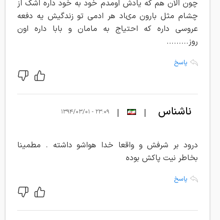
چون الان هم که يادش اومدم خود به خود داره اشک از
چشام مثل بارون مىاد هر ادمى تو زندگيش يه دفعه
عروسى داره که احتياج به مامان و بابا داره اون
روز.........
پاسخ
ناشناس
|
|
۲۳:۰۹ - ۱۳۹۴/۰۳/۰۱
درود بر شرفش و واقعا خدا هواشو داشته . مطمینا
بخاطر نیت پاکش بوده
پاسخ