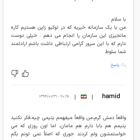
با سلام
من با یک سازمانه خیریه که در توکیو زاپن هستیم کاره
مانجیری این سازمان را انجام می دهم . خیلی دوست
دارم که با این سرور گرامی ارتباطی داشت باشم ارادتمند
شما سلوط
پاسخ
hamid
|
|
۲۰:۲۸ - ۱۳۹۴/۰۱/۳۱
واقعأ دمش گرم،من واقعأ ميفهمم يتيمى چيه،فکر نکنيد
يتيمم هم بابا دارم هم مامان، اما اون روزى که مى
خواستمشون ولم کردند جورى که اصلأ نمى تونم بگم