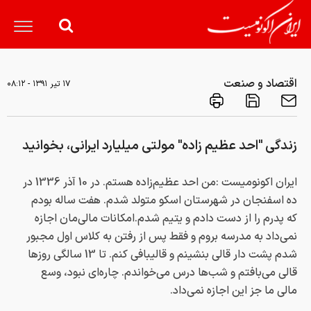
اقتصاد و صنعت
۱۷ تير ۱۳۹۱ - ۰۸:۱۲
زندگي "احد عظیم زاده" مولتی میلیارد ایرانی، بخوانيد
ايران اكونوميست :من احد عظيم‌زاده هستم. در 10 آذر 1336 در
ده اسفنجان در شهرستان اسكو متولد شدم. هفت ساله بودم
كه پدرم را از دست دادم و يتيم شدم.امكانات مالي‌مان اجازه
نمي‌داد به مدرسه بروم و فقط پس از رفتن به كلاس اول مجبور
شدم پشت دار قالي بنشينم و قاليبافي كنم. تا 13 سالگي روزها
قالي مي‌بافتم و شب‌ها درس مي‌خواندم. چاره‌اي نبود، وسع
مالي ما جز اين اجازه نمي‌داد.