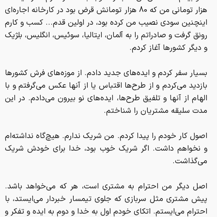
هزار توماني من كه 80 هزار تومانش قرض بود در كارخانه اجاره‌اي
اينچنين سودي نصيب من كرده بود، در اولين قدم... كسب و كارم
رونق گرفت و صادراتم را به آلمان، ايتاليا، سوئيس، انگليس، بلژيك
و ديگر كشورها آغاز كردم.
بسيار سفر كردم و ايده‌هاي جديد دادم. از موزه‌هاي فرش كشورها
بازديد مي‌كردم و از طرح‌ها اقتباس يا از آنها عكس مي‌گرفتم و با
الهام از آنها و تلفيق طرح‌ها، ايده‌هاي نو بيرون مي‌دادم. در اين
مدت سليقه مشتريان را شناختم.
اصول كار خودم را پيدا كردم. من شريك ندارم. هيچ‌گاه نداشته‌ام
و نخواهم داشت. اگر شريك خوب بود، خدا براي خودش شريك
مي‌گذاشت.
اصل ديگر من احترام به مشتري است، هر كه مي‌خواهد باشد.
پيش مشتري مثل سربازي كه جلوي تيمسار خبردار مي‌ايستد، با
احترام مي‌ايستم. اتكاي خودم اول به خدا و دوم به ايده و تفكر و