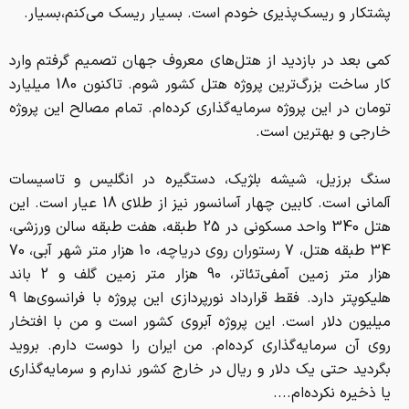
پشتكار و ريسك‌پذيري خودم است. بسيار ريسك مي‌كنم،بسيار.
كمي بعد در بازديد از هتل‌هاي معروف جهان تصميم گرفتم وارد
كار ساخت بزرگ‌ترين پروژه هتل كشور شوم. تاكنون 180 ميليارد
تومان در اين پروژه سرمايه‌گذاري كرده‌ام. تمام مصالح اين پروژه
خارجي و بهترين است.
سنگ برزيل، شيشه بلژيك، دستگيره در انگليس و تاسيسات
آلماني است. كابين چهار آسانسور نيز از طلاي 18 عيار است. اين
هتل 340 واحد مسكوني در 25 طبقه، هفت طبقه سالن ورزشي،
34 طبقه هتل، 7 رستوران روي درياچه، 10 هزار متر شهر آبي، 70
هزار متر زمين آمفي‌تئاتر، 90 هزار متر زمين گلف و 2 باند
هليكوپتر دارد. فقط قرارداد نورپردازي اين پروژه با فرانسوي‌ها 9
ميليون دلار است. اين پروژه آبروي كشور است و من با افتخار
روي آن سرمايه‌گذاري كرده‌ام. من ايران را دوست دارم. برويد
بگرديد حتي يك دلار و ريال در خارج كشور ندارم و سرمايه‌گذاري
يا ذخيره نكرده‌ام....