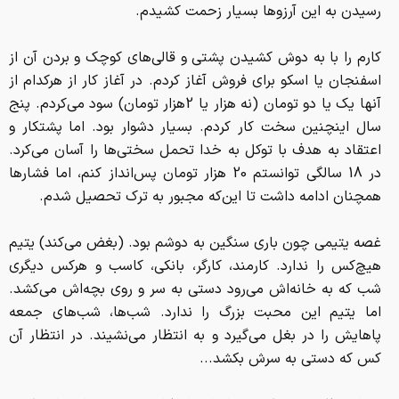
رسيدن به اين آرزوها بسيار زحمت كشيدم.
كارم را با به دوش كشيدن پشتي و قالي‌هاي كوچك و بردن آن از
اسفنجان يا اسكو براي فروش آغاز كردم. در آغاز كار از هركدام از
آنها يك يا دو تومان (نه هزار يا 2هزار تومان) سود مي‌كردم. پنج
سال اينچنين سخت كار كردم. بسيار دشوار بود. اما پشتكار و
اعتقاد به هدف با توكل به خدا تحمل سختي‌ها را آسان مي‌كرد.
در 18 سالگي توانستم 20 هزار تومان پس‌انداز كنم، اما فشارها
همچنان ادامه داشت تا اين‌كه مجبور به ترك تحصيل شدم.
غصه يتيمي چون باري سنگين به دوشم بود. (بغض مي‌كند) يتيم
هيچ‌كس را ندارد. كارمند، كارگر، بانكي، كاسب و هركس ديگري
شب كه به خانه‌اش مي‌رود دستي به سر و روي بچه‌اش مي‌كشد.
اما يتيم اين محبت بزرگ را ندارد. شب‌ها، شب‌هاي جمعه
پاهايش را در بغل مي‌گيرد و به انتظار مي‌نشيند. در انتظار آن
كس كه دستي به سرش بكشد...