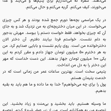
مي‌دهند. سفره كه مي‌اندازيم براي يتيم‌ها و مي‌آيند و غذا
مي‌خورند، كيف مي‌كنم. گريه مي‌كنم و حال مي‌كنم.
در يك مراسمي بچه‌ها دورم جمع شده بودند و هر كس چيزي
مي‌خواست. در اين ميان دختربچه‌اي به من نزديك شد و به جاي
آن كه چيزي بخواهد، فقط خواست دستم را ببوسد. مهرش بدجور
به دلم نشست. خواستم فردا بيايند دفترم. آن دختر الان
دخترخوانده من است. روي پايم نشست و بابايي صدايم كرد. من
به هر دخترم 50 ميليون تومان جهاز دادم و مقرر كردم به اين
يكي 100 ميليون تومان جهاز بدهند. اين دست خداست كه مهر
اين دختر را به دل من انداخت.
يتيمي سخت است. بهترين ساعات عمر من زماني است كه در
خدمت يتيمان هستم.
پول را براي چه مي‌خواهيم؟ خدا به ما داده و ما هم بايد به بقيه
بدهيم.
ما وسيله هستيم. بايد بخشيد و بي‌منت و زياد بخشيد. اين
توصيه من به همكارانم است. من از زير صفر شروع كردم. توصيه