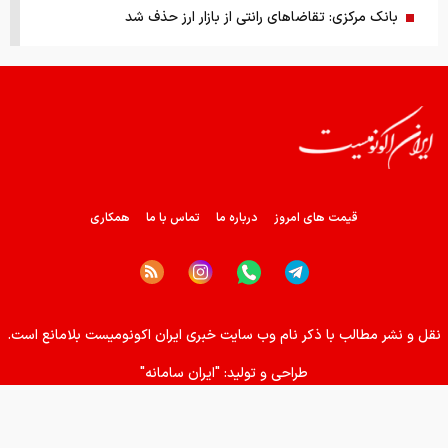
بانک مرکزی: تقاضا‌های رانتی از بازار ارز حذف شد
کالابرگ سه دهک مشمول شارژ شد
هشدار تخلیه برای ساکنان شهرک المنصوری/ ارتش اسرائیل: با
تمام قدرت علیه حزب الله اقدام خواهیم کرد
سد‌های ایران چه وضعیتی دارند؟
قیمت های امروز
درباره ما
تماس با ما
همکاری
راهنمای جامع انتخاب و خرید مانتو آنلاین در سال ۱۴۰۵
همزمان با رونمایی شمش ایران، در مسابقه نقشه ایران شرکت
نقل و نشر مطالب با ذکر نام وب سایت خبری ایران اکونومیست بلامانع است.
کنید
طراحی و تولید:
"ایران سامانه"
کمک ۱.۴ میلیارد یورویی اتحادیه اروپا به اوکراین از اموال روسیه
زمان واریز یارانه جدید دولت اعلام شد