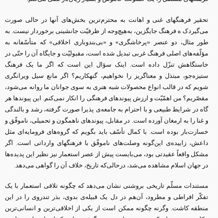
تحقیر فرهنگهای غنی و اهانت به محترم‌ترین بخش‌های آنها در حالی صورت
می‌گیردک ه فرهنگ جایگزین، به‌هیچ‌وجه از ظرفیّت جانشینی برخوردار نیست. به
طور مثال، دو عنصر «پرخاشگری» و «بی‌بندوباری اخلاقی» که متأسّفانه به
مؤلّفه‌های اصلی فرهنگ غربی تبدیل شده است، مقبولیّت و جایگاه آن را حتّی در
خاستگاهش تنزّل داده است. اینک سؤال این است که اگر ما یک فرهنگ
ستیزه‌جو، مبتذل و معناگریز را نخواهیم، گنهکاریم؟ اگر مانع سیل ویرانگری
شویم که در قالب انواع محصولات شبه هنری به سوی جوانان ما روانه می‌شود،
مقصّریم؟ من اهمّیّت و ارزش پیوندهای فرهنگی را انکار نمی‌کنم. این پیوندها هر
گاه در شرایط طبیعی و با احترام به جامعه‌ی پذیرا صورت گرفته، رشد و بالندگی
و غنا را به ارمغان آورده است. در مقابل، پیوندهای ناهمگون و تحمیلی، ناموفّق و
خسارت‌بار بوده است. با کمال تأسّف باید بگویم که گروه‌های فرومایه‌ای مثل
داعش، زاییده‌ی این‌گونه وصلت‌های ناموفّق با فرهنگهای وارداتی است. اگر
مشکل واقعاً عقیدتی بود، می‌بایست پیش از عصر استعمار نیز نظیر این پدیده‌ها
در جهان اسلام مشاهده می‌شد، درحالی‌که تاریخ، خلاف آن را گواهی می‌دهد.
مستندات مسلّم تاریخی بروشنی نشان می‌دهد که چگونه تلاقی استعمار با یک
تفکّر افراطی و مطرود، آن‌هم در دل یک قبیله‌ی بدوی، بذر تندروی را در این
منطقه کاشت. وگرنه چگونه ممکن است از یکی از اخلاقی‌ترین و انسانی‌ترین