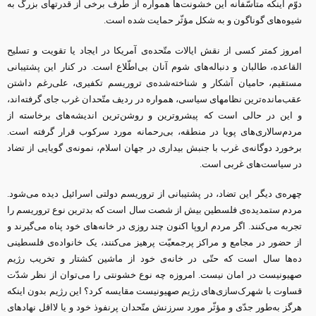
دوّم اینکه متأسّفانه این خشونت‌ها همواره از طرف برخی از قدرتهای بزرگ به
شیوه‌های گوناگون و به شکل مؤثّر حمایت شده است.
امروز کمتر کسی از نقش ایالات متّحده‌ی آمریکا در ایجاد یا تقویت و تسلیح
القاعده، طالبان و دنباله‌های شوم آنان بی‌اطّلاع است. در کنار این پشتیبانی
مستقیم، حامیان آشکار و شناخته‌شده‌ی تروریسم تکفیری، علی‌رغم داشتن
عقب‌مانده‌ترین نظامهای سیاسی، همواره در ردیف متّحدان غرب جای گرفته‌اند،
و این در حالی است که پیشروترین و روشن‌ترین اندیشه‌های برخاسته از
مردم‌سالاری‌های پویا در منطقه، بی‌رحمانه مورد سرکوب قرار گرفته است.
برخورد دوگانه‌ی غرب با جنبش بیداری در جهان اسلام، نمونه‌ی گویایی از تضاد
در سیاست‌های غربی است.
چهره‌ی دیگر این تضاد، در پشتیبانی از تروریسم دولتی اسرائیل دیده می‌شود.
مردم ستمدیده‌ی فلسطین بیش از شصت سال است که بدترین نوع تروریسم را
تجربه می‌کنند. اگر مردم اروپا اکنون چند روزی در خانه‌های خود پناه می‌گیرند و
از حضور در مجامع و مراکز پرجمعیّت پرهیز می‌کنند، یک خانواده‌ی فلسطینی
ده‌ها سال است که حتّی در خانه‌ی خود از ماشین کشتار و تخریب رژیم
صهیونیست در امان نیست. امروزه چه نوع خشونتی را می‌توان از نظر شدّت
قساوت با شهرک‌سازی‌های رژیم صهیونیست مقایسه کرد؟ این رژیم بدون اینکه
هرگز به‌طور جدّی و مؤثّر مورد سرزنش متّحدان پرنفوذ خود و یا لااقل نهادهای