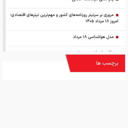
مروری بر سرتیتر روزنامه‌های کشور و مهم‌ترین تیترهای اقتصادی؛
امروز ۱۸ مرداد ۱۴۰۵
مدل هواشناسی ۱۸ مرداد
دقایق ابتدایی بورس امروز
برچسب ها
آمار ذخایر نفت دشمن در حال توافق
مسئولین بخوانند/ مردم نگران ذخایر استراتژیک کالاهای اساسی
# اقتصاد
نیستند نگران گرانی این کالاها هستند
ابلاغ قوانین جدید اسقاط و واردات خودرو در ۱۴۰۵/ محدودیت
تردد و سوخت‌رسانی به فرسوده‌ها