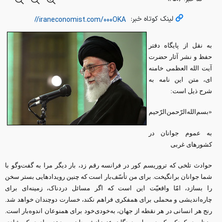
لینک کوتاه خبر:
به نقل از پایگاه دفتر
حفظ و نشر آثار حضرت
آیت الله العظمی خامنه
ای، متن این نامه به
شرح ذیل است:
«بسم‌الله‌الرّحمن‌الرّحیم
به عموم جوانان در
کشورهای غربی‌
حوادث تلخی که تروریسم کور در فرانسه رقم زد، بار دیگر مرا به گفت‌وگو با
شما جوانان برانگیخت. برای من تأسّف‌بار است که چنین رویدادهایی بستر سخن
را بسازد، امّا واقعیّت این است که اگر مسائل دردناک، زمینه‌ای برای
چاره‌اندیشی و محملی برای همفکری فراهم نکند، خسارت دوچندان خواهد شد.
رنج هر انسانی در هر نقطه از جهان، به‌خودی‌خود برای همنوعان اندوه‌بار است.