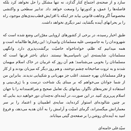
سازد و از صحنه‌ی اجتماع کنار گذارَد، نه تنها مشکل را حل نخواهد کرد بلکه
فاصله‌ها را عمق، و کدورتها را وسعت خواهد داد. تدابیر سطحی و واکنشی
مخصوصاً اگر وجاهت قانونی بیابد جز اینکه با افزایش قطب‌بندی‌های موجود، راه
را بر بحرانهای آینده بگشاید، ثمر دیگری نخواهد داشت.
طبق اخبار رسیده، در برخی از کشورهای اروپایی مقرّراتی وضع شده است که
شهروندان را به جاسوسی علیه مسلمانان وامیدارد؛ این رفتارها ظالمانه است و
همه میدانیم که ظلم، خواه‌ناخواه خاصیّت برگشت‌پذیری دارد. وانگهی
مسلمانان، شایسته‌ی این ناسپاسی‌ها نیستند. دنیای باختر قرنها است که
مسلمانان را بخوبی می‌شناسد؛ هم آن روز که غربیان در خاک اسلام میهمان
شدند و به ثروت صاحبخانه چشم دوختند، و هم روز دیگر که میزبان بودند و از کار
و فکر مسلمانان بهره جستند، اغلب جز مهربانی و شکیبایی ندیدند. بنابراین من
از شما جوانان می‌خواهم که بر مبنای یک شناخت درست و با ژرف‌بینی و
استفاده از تجربه‌های ناگوار، بنیانهای یک تعامل صحیح و شرافتمندانه را با جهان
اسلام پی‌ریزی کنید. در این صورت، در آینده‌ای نه‌چندان دور خواهید دید بنایی که
بر چنین شالوده‌ای استوار کرده‌اید، سایه‌ی اطمینان و اعتماد را بر سر
معمارانش میگستراند، گرمای امنیّت و آرامش را به آنان هدیه می‌دهد، و فروغ
امید به آینده‌ای روشن را بر صفحه‌ی گیتی میتاباند.
سیّدعلی خامنه‌ای