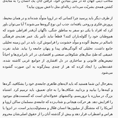
مکاتب دینی جهان که در متن بنیادینِ خود، گرفتن جان یک انسان را به مثابه‌ی
کشتن همه‌ی بشریّت می‌داند، زباله‌ای مثل داعش بیرون بیاید؟
از طرف دیگر باید پرسید چرا کسانی که در اروپا متولّد شده‌اند و در همان محیط،
پرورش فکری و روحی یافته‌اند، جذب این نوع گروه‌ها می‌شوند؟ آیا می‌توان باور
کرد که افراد با یکی دو سفر به مناطق جنگی، ناگهان آن‌قدر افراطی شوند که
هم‌وطنان خود را گلوله‌باران کنند؟ قطعاً نباید تأثیر یک عمر تغذیه‌ی فرهنگی
ناسالم در محیط آلوده و مولّد خشونت را فراموش کرد. باید در این زمینه تحلیلی
جامع داشت، تحلیلی که آلودگی‌های پیدا و پنهان جامعه را بیابد. شاید نفرت
عمیقی که طیّ سال‌های شکوفایی صنعتی و اقتصادی، در اثر نابرابری‌ها و احیاناً
تبعیض‌های قانونی و ساختاری در دل اقشاری از جوامع غربی کاشته شده،
عقده‌هایی را ایجاد کرده که هر از چندی بیمارگونه به این صورت گشوده
می‌شود.
به‌هرحال این شما هستید که باید لایه‌های ظاهری جامعه‌ی خود را بشکافید، گره‌ها
و کینه‌ها را بیابید و بزدایید. شکاف‌ها را به جای تعمیق، باید ترمیم کرد. اشتباه
بزرگ در مبارزه با تروریسم، واکنشهای عجولانه‌ای است که گسست‌های موجود
را افزایش دهد. هر حرکت هیجانی و شتاب‌زده که جامعه‌ی مسلمان ساکن اروپا و
آمریکا را که متشکّل از میلیون‌ها انسان فعّال و مسئولیّت‌پذیر است، در انزوا یا
هراس و اضطراب قرار دهد و بیش از گذشته آنان را از حقوق اصلی‌شان محروم