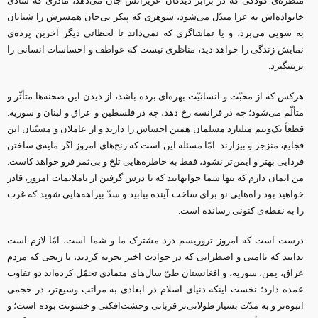
منظره‌ی کودکی که در برابر دیدگان عزیزانش جان می‌دهد، مادری که شادی
خانواده‌اش به عزا مبدّل می‌شود، شوهری که پیکر بی‌جان همسرش را شتابان
به سویی می‌برد، و یا تماشاگری که نمی‌داند تا لحظاتی دیگر آخرین پرده‌ی
نمایش زندگی را خواهد دید، مناظری نیست که عواطف و احساسات انسانی را
برنینگیزد.
هرکس که از محبّت و انسانیّت بهره‌ای برده باشد، از دیدن این صحنه‌ها متأثّر و
متألّم می‌شود؛ چه در فرانسه رخ دهد، چه در فلسطین و عراق و لبنان و سوریه.
قطعاً یک‌ونیم میلیارد مسلمان همین احساس را دارند و از عاملان و مسبّبان این
فجایع، منزجر و بیزارند. امّا مسئله این است که رنج‌های امروز اگر مایه‌ی ساختن
فردایی بهتر و ایمن‌تر نشود، فقط به خاطره‌هایی تلخ و بی‌ثمر فرو خواهد کاست.
من ایمان دارم که تنها شما جوانهایید که با درس گرفتن از ناملایمات امروز، قادر
خواهید بود راه‌هایی نو برای ساخت آینده بیابید و سدّ بیراهه‌هایی شوید که غرب
را به نقطه‌ی کنونی رسانده است.
درست است که امروز تروریسم درد مشترک ما و شما است، امّا لازم است
بدانید که ناامنی و اضطرابی که در حوادث اخیر تجربه کردید، با رنجی که مردم
عراق، یمن، سوریه، و افغانستان طیّ سال‌های متمادی تحمّل کرده‌اند دو تفاوت
عمده دارد؛ نخست اینکه دنیای اسلام در ابعادی به مراتب وسیع‌تر، در حجمی
انبوه‌تر و به مدّت بسیار طولانی‌تر قربانی وحشت‌افکنی و خشونت بوده است؛ و