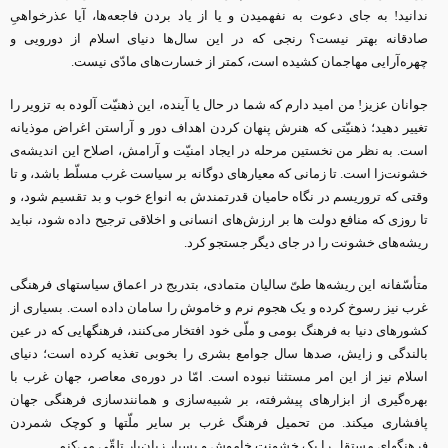
ندانید! به جای دعوت به نفهمیدن و یا از یاد بردن فاجعه‌ها، آیا عذرخواهیِ
صادقانه بهتر نیست؟ رنجی که در این سال‌ها دنیای اسلام از دورویی و
چهره‌آرایی مهاجمان کشیده است، کمتر از خسارت‌های مادّی نیست.
جوانان عزیز! من امید دارم که شما در حال یا آینده، این ذهنیّت آلوده به تزویر را
تغییر دهید؛ ذهنیّتی که هنرش پنهان کردن اهداف دور و آراستن اغراض موذیانه
است. به نظر من نخستین مرحله در ایجاد امنیّت و آرامش، اصلاح این اندیشه‌ی
خشونت‌زا است. تا زمانی که معیارهای دوگانه بر سیاست غرب مسلّط باشد، و تا
وقتی که تروریسم در نگاه حامیان قدرتمندش به انواع خوب و بد تقسیم شود، و
تا روزی که منافع دولت ها بر ارزش‌های انسانی و اخلاقی ترجیح داده شود، نباید
ریشه‌های خشونت را در جای دیگر جستجو کرد.
متأسّفانه این ریشه‌ها طیّ سالیان متمادی، بتدریج در اعماق سیاستهای فرهنگی
غرب نیز رسوخ کرده و یک هجوم نرم و خاموش را سامان داده است. بسیاری از
کشورهای دنیا به فرهنگ بومی و ملّی خود افتخار می‌کنند، فرهنگهایی که در عین
بالندگی و زایش، صدها سال جوامع بشری را بخوبی تغذیه کرده است؛ دنیای
اسلام نیز از این امر مستثنا نبوده است. امّا در دوره‌ی معاصر، جهان غرب با
بهره‌گیری از ابزارهای پیشرفته، بر شبیه‌سازی و همانندسازی فرهنگی جهان
پافشاری میکند. من تحمیل فرهنگ غرب بر سایر ملّتها و کوچک شمردن
فرهنگهای مستقل را یک خشونت خاموش و بسیار زیان‌بار تلقّی می‌کنم.