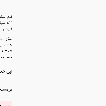
قیمت خرید حواله 
این خبر 
برچسب ه
از سر