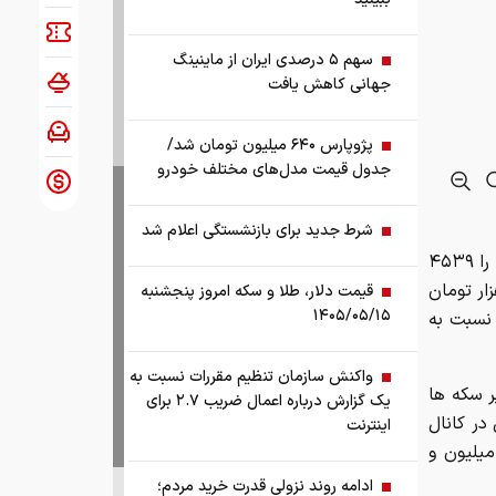
سهم ۵ درصدی ایران از ماینینگ
روز سه شنبه ۲۹ اردیبهشت اتحادیه طلا و جواهر بهای هر اونس طلای جهانی را ۴۵۳۹
جهانی کاهش یافت
که بر این اساس بهای هر گرم طلای ۱۸ عیار ۱۸ میلیون و ۹۷۶ هزار تومان
ری شد که نسبت به
پژوپارس ۶۴۰ میلیون تومان شد/
جدول قیمت مدل‌های مختلف خودرو
ر سکه ها
 هزار تومان کاهش در کانال
شرط جدید برای بازنشستگی اعلام شد
ک میلیون و
قیمت دلار، طلا و سکه امروز پنجشنبه
۱۴۰۵/۰۵/۱۵
ومان، ربع سکه با ۶۷۳ هزار تومان افزایش
واکنش سازمان تنظیم مقررات نسبت به
یک گزارش درباره اعمال ضریب ۲.۷ برای
 با افزایشی ناچیز ۲۷ میلیون تومان به
اینترنت
مرکز مبادله ارز و طلای ایران امروز قیمت فروش حواله دلار را ۱۴۸ هزار و ۲۷۹ تومان و
ادامه روند نزولی قدرت خرید مردم؛